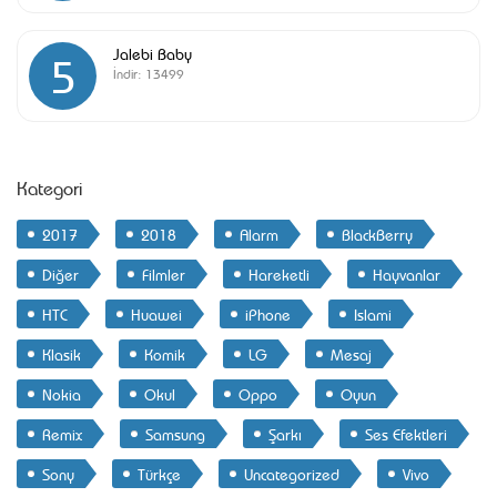
Jalebi Baby
5
İndir:
13499
Kategori
2017
2018
Alarm
BlackBerry
Diğer
Filmler
Hareketli
Hayvanlar
HTC
Huawei
iPhone
Islami
Klasik
Komik
LG
Mesaj
Nokia
Okul
Oppo
Oyun
Remix
Samsung
Şarkı
Ses Efektleri
Sony
Türkçe
Uncategorized
Vivo