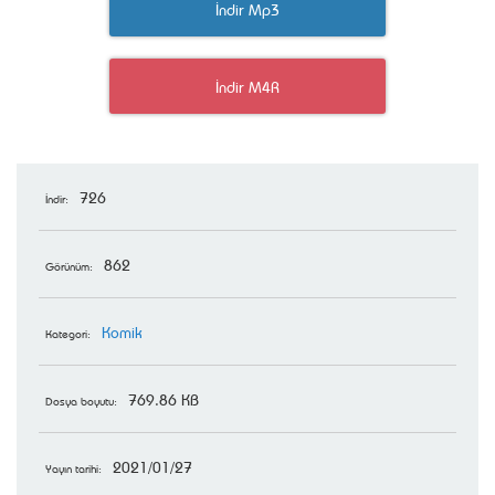
İndir Mp3
İndir M4R
726
İndir:
862
Görünüm:
Komik
Kategori:
769.86 KB
Dosya boyutu:
2021/01/27
Yayın tarihi: