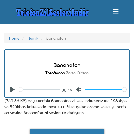
☰
Home
Komik
Bananafon
Bananafon
Tarafından
Zalza Cildina
00:49
Seek
Volume
Play
Mute
(769.86 KB) boyutundaki Bananafon zil sesi indirmeniz için 128kbps
ve 320kbps kalitesinde mevcuttur. Sıkıcı gelen arama sesini şu anda
en sevilen Bananafon zil sesleri ile değiştirin.