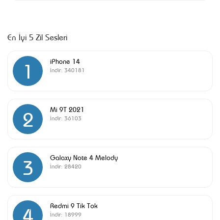
En İyi 5 Zil Sesleri
iPhone 14
1
İndir:
340181
Mi 9T 2021
2
İndir:
36103
Galaxy Note 4 Melody
3
İndir:
28420
Redmi 9 Tik Tok
4
İndir:
18999