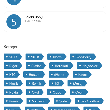
Jalebi Baby
5
İndir:
13498
Kategori
2017
2018
Alarm
BlackBerry
Diğer
Filmler
Hareketli
Hayvanlar
HTC
Huawei
iPhone
Islami
Klasik
Komik
LG
Mesaj
Nokia
Okul
Oppo
Oyun
Remix
Samsung
Şarkı
Ses Efektleri
Sony
Türkçe
Uncategorized
Vivo