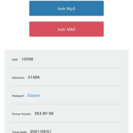
İndir Mp3
İndir M4R
10988
İndir:
61484
Görünüm:
Xiaomi
Kategori:
383.89 KB
Dosya boyutu:
2021/02/01
Yayın tarihi: