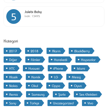
Jalebi Baby
5
İndir:
13495
Kategori
2017
2018
Alarm
BlackBerry
Diğer
Filmler
Hareketli
Hayvanlar
HTC
Huawei
iPhone
Islami
Klasik
Komik
LG
Mesaj
Nokia
Okul
Oppo
Oyun
Remix
Samsung
Şarkı
Ses Efektleri
Sony
Türkçe
Uncategorized
Vivo