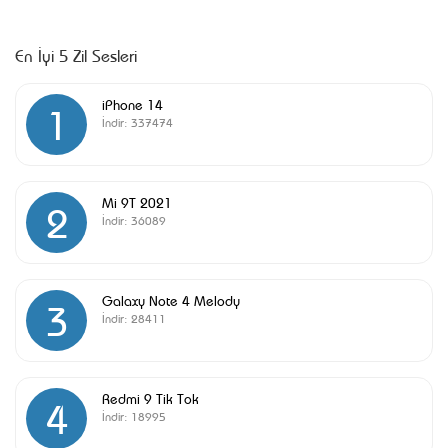
En İyi 5 Zil Sesleri
iPhone 14
1
İndir:
337474
Mi 9T 2021
2
İndir:
36089
Galaxy Note 4 Melody
3
İndir:
28411
Redmi 9 Tik Tok
4
İndir:
18995