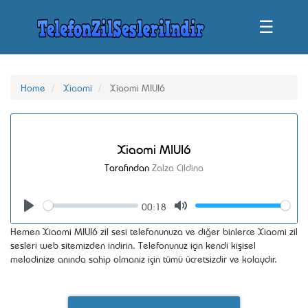
☰
Home
Xiaomi
Xiaomi MIUI6
Xiaomi MIUI6
Tarafından
Zalza Cildina
00:18
Seek
Volume
Play
Mute
Hemen Xiaomi MIUI6 zil sesi telefonunuza ve diğer binlerce Xiaomi zil
sesleri web sitemizden indirin. Telefonunuz için kendi kişisel
melodinize anında sahip olmanız için tümü ücretsizdir ve kolaydır.