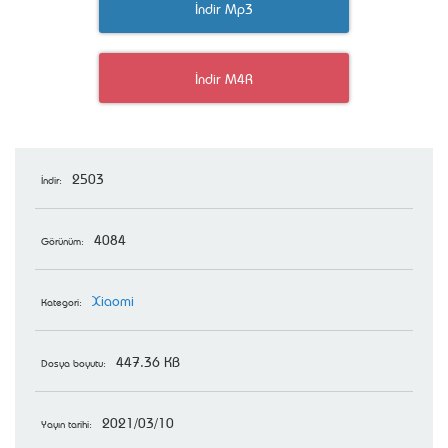
İndir Mp3
İndir M4R
2503
İndir:
4084
Görünüm:
Xiaomi
Kategori:
447.36 KB
Dosya boyutu:
2021/03/10
Yayın tarihi: