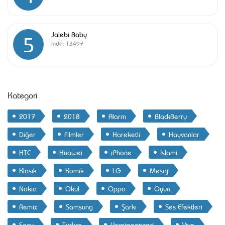
Jalebi Baby
5
İndir:
13497
Kategori
2017
2018
Alarm
BlackBerry
Diğer
Filmler
Hareketli
Hayvanlar
HTC
Huawei
iPhone
Islami
Klasik
Komik
LG
Mesaj
Nokia
Okul
Oppo
Oyun
Remix
Samsung
Şarkı
Ses Efektleri
Sony
Türkçe
Uncategorized
Vivo