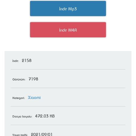
İndir Mp3
İndir M4R
2158
İndir:
7198
Görünüm:
Xiaomi
Kategori:
472.03 KB
Dosya boyutu:
2021/09/01
Yayın tarihi: