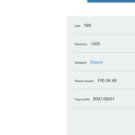
922
İndir:
1605
Görünüm:
Xiaomi
Kategori:
770.34 KB
Dosya boyutu:
2021/02/01
Yayın tarihi: