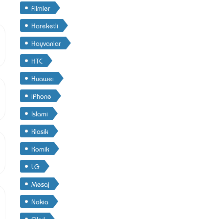
Filmler
Hareketli
Hayvanlar
HTC
Huawei
iPhone
Islami
Klasik
Komik
LG
Mesaj
Nokia
Okul