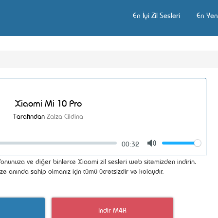
En İyi Zil Sesleri
En Yeni
Xiaomi Mi 10 Pro
Tarafından
Zalza Cildina
00:32
Volume
Mute
onunuza ve diğer binlerce Xiaomi zil sesleri web sitemizden indirin.
ize anında sahip olmanız için tümü ücretsizdir ve kolaydır.
İndir M4R