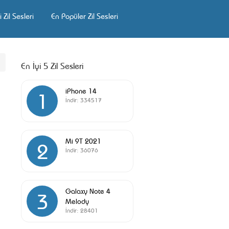
 Zil Sesleri
En Popüler Zil Sesleri
En İyi 5 Zil Sesleri
iPhone 14
1
İndir:
334517
Mi 9T 2021
2
İndir:
36076
Galaxy Note 4
3
Melody
İndir:
28401