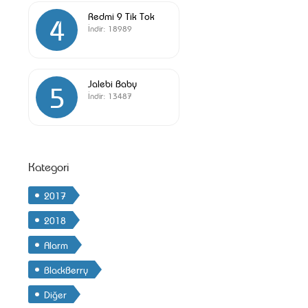
Redmi 9 Tik Tok
4
İndir:
18989
Jalebi Baby
5
İndir:
13487
Kategori
2017
2018
Alarm
BlackBerry
Diğer