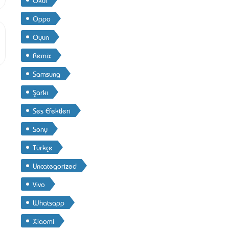
Oppo
Oyun
Remix
Samsung
Şarkı
Ses Efektleri
Sony
Türkçe
Uncategorized
Vivo
Whatsapp
Xiaomi