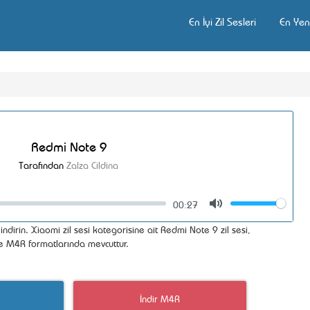
En İyi Zil Sesleri
En Yeni
Redmi Note 9
Tarafından
Zalza Cildina
00:27
Volume
Mute
ndirin. Xiaomi zil sesi kategorisine ait Redmi Note 9 zil sesi,
ve M4R formatlarında mevcuttur.
İndir M4R