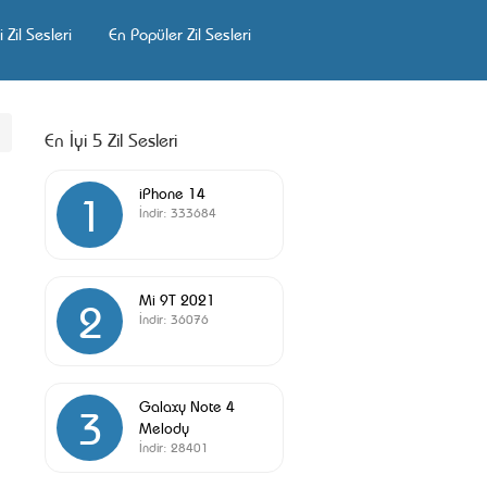
 Zil Sesleri
En Popüler Zil Sesleri
En İyi 5 Zil Sesleri
iPhone 14
1
İndir:
333684
Mi 9T 2021
2
İndir:
36076
Galaxy Note 4
3
Melody
İndir:
28401