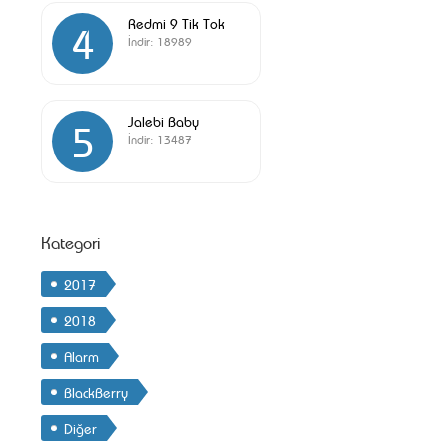
Redmi 9 Tik Tok
4
İndir:
18989
Jalebi Baby
5
İndir:
13487
Kategori
2017
2018
Alarm
BlackBerry
Diğer