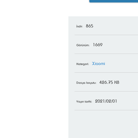
865
İndir:
1669
Görünüm:
Xiaomi
Kategori:
426.75 KB
Dosya boyutu:
2021/02/01
Yayın tarihi: