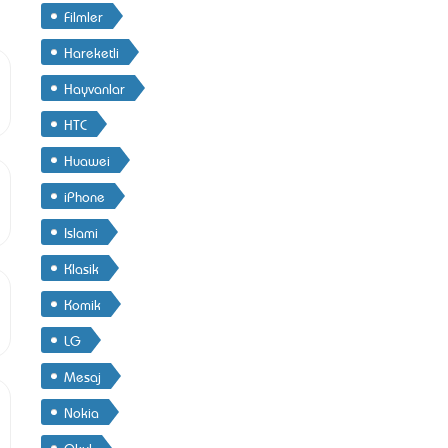
Filmler
Hareketli
Hayvanlar
HTC
Huawei
iPhone
Islami
Klasik
Komik
LG
Mesaj
Nokia
Okul