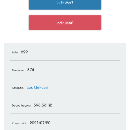
İndir Mp3
İndir M4R
629
İndir:
874
Görünüm:
Ses Efektleri
Kategori:
398.56 KB
Dosya boyutu:
2021/07/20
Yayın tarihi: