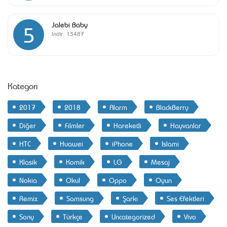
Jalebi Baby
5
İndir:
13487
Kategori
2017
2018
Alarm
BlackBerry
Diğer
Filmler
Hareketli
Hayvanlar
HTC
Huawei
iPhone
Islami
Klasik
Komik
LG
Mesaj
Nokia
Okul
Oppo
Oyun
Remix
Samsung
Şarkı
Ses Efektleri
Sony
Türkçe
Uncategorized
Vivo