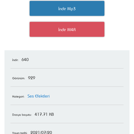
İndir Mp3
İndir M4R
640
İndir:
929
Görünüm:
Ses Efektleri
Kategori:
417.71 KB
Dosya boyutu:
2021/07/20
Yayın tarihi: