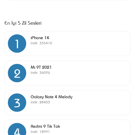
En İyi 5 Zil Sesleri
iPhone 14
1
İndir:
335410
Mi 9T 2021
2
İndir:
36076
Galaxy Note 4 Melody
3
İndir:
28403
Redmi 9 Tik Tok
4
İndir:
18991