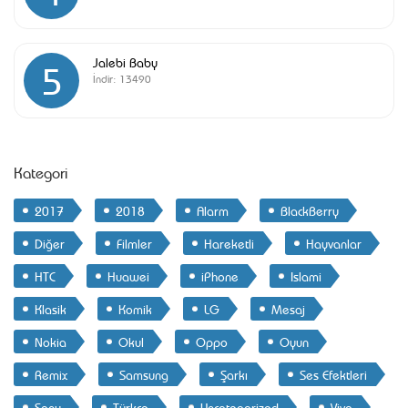
Jalebi Baby
5
İndir:
13490
Kategori
2017
2018
Alarm
BlackBerry
Diğer
Filmler
Hareketli
Hayvanlar
HTC
Huawei
iPhone
Islami
Klasik
Komik
LG
Mesaj
Nokia
Okul
Oppo
Oyun
Remix
Samsung
Şarkı
Ses Efektleri
Sony
Türkçe
Uncategorized
Vivo