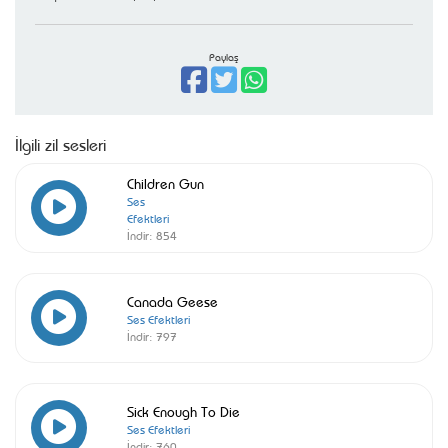
Paylaş
İlgili zil sesleri
Children Gun
Ses
Efektleri
İndir:
854
Canada Geese
Ses Efektleri
İndir:
797
Sick Enough To Die
Ses Efektleri
İndir:
760