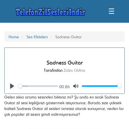
☰
Home
Ses Efektleri
Sadness Guitar
Sadness Guitar
Tarafından
Zalza Cildina
00:26
Seek
Volume
Play
Mute
Gelen sıkıcı arama sesinden bıktınız mı? Şu anda en sıcak Sadness
Guitar zil sesi kişiliğinizi göstermek istiyorsunuz. Burada size yüksek
kaliteli Sadness Guitar zil sesleri ücretsiz olarak sunuyoruz, neden bu
çok popüler zil sesini şimdi indirmiyorsunuz?