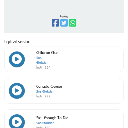
Paylaş
İlgili zil sesleri
Children Gun
Ses
Efektleri
İndir:
854
Canada Geese
Ses Efektleri
İndir:
797
Sick Enough To Die
Ses Efektleri
İndir:
760