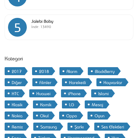
Jalebi Baby
5
İndir:
13490
Kategori
2017
2018
Alarm
BlackBerry
Diğer
Filmler
Hareketli
Hayvanlar
HTC
Huawei
iPhone
Islami
Klasik
Komik
LG
Mesaj
Nokia
Okul
Oppo
Oyun
Remix
Samsung
Şarkı
Ses Efektleri
Sony
Türkçe
Uncategorized
Vivo