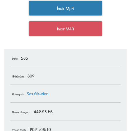
İndir Mp3
İndir M4R
585
İndir:
809
Görünüm:
Ses Efektleri
Kategori:
442.23 KB
Dosya boyutu:
2021/08/10
Yayın tarihi: