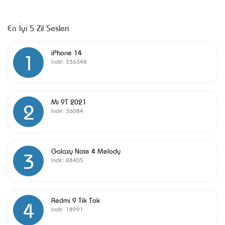
En İyi 5 Zil Sesleri
iPhone 14
1
İndir:
336348
Mi 9T 2021
2
İndir:
36084
Galaxy Note 4 Melody
3
İndir:
28405
Redmi 9 Tik Tok
4
İndir:
18991