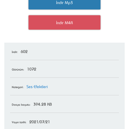
İndir Mp3
İndir M4R
602
İndir:
1072
Görünüm:
Ses Efektleri
Kategori:
394.28 KB
Dosya boyutu:
2021/07/21
Yayın tarihi: