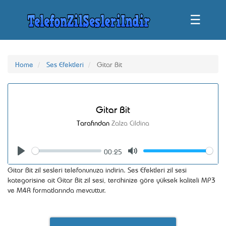
☰
Home
Ses Efektleri
Gitar Bit
Gitar Bit
Tarafından
Zalza Cildina
00:25
Seek
Volume
Play
Mute
Gitar Bit zil sesleri telefonunuza indirin. Ses Efektleri zil sesi
kategorisine ait Gitar Bit zil sesi, tercihinize göre yüksek kaliteli MP3
ve M4R formatlarında mevcuttur.