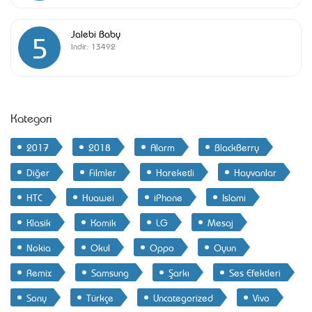
Jalebi Baby
5
İndir:
13492
Kategori
2017
2018
Alarm
BlackBerry
Diğer
Filmler
Hareketli
Hayvanlar
HTC
Huawei
iPhone
Islami
Klasik
Komik
LG
Mesaj
Nokia
Okul
Oppo
Oyun
Remix
Samsung
Şarkı
Ses Efektleri
Sony
Türkçe
Uncategorized
Vivo