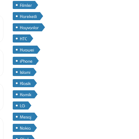
Filmler
Hareketli
Hayvanlar
HTC
Huawei
iPhone
Islami
Klasik
Komik
LG
Mesaj
Nokia
Okul