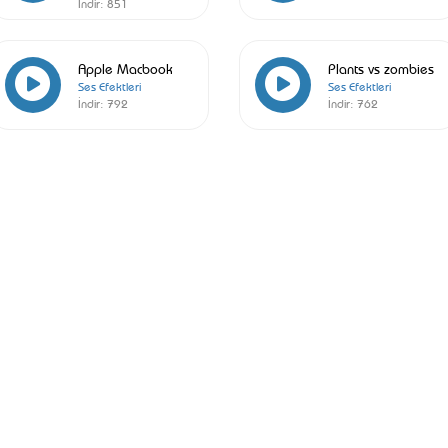
İndir:
851
Apple Macbook
Plants vs zombies
Ses Efektleri
Ses Efektleri
İndir:
792
İndir:
762