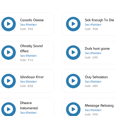
Canada Geese
Sick Enough To Die
Ses Efektleri
Ses Efektleri
İndir:
796
İndir:
758
Ghostly Sound
Duck hunt game
Effect
Ses Efektleri
Ses Efektleri
İndir:
670
İndir:
716
Windown Error
Guy Sebastian
Ses Efektleri
Ses Efektleri
İndir:
852
İndir:
689
Dheere
Message Relaxing
Instumental
Ses Efektleri
Ses Efektleri
İndir:
994