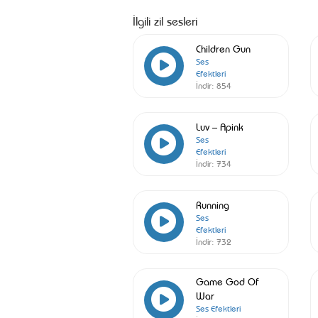
İlgili zil sesleri
Children Gun
Ses
Efektleri
İndir:
854
Luv – Apink
Ses
Efektleri
İndir:
734
Running
Ses
Efektleri
İndir:
732
Game God Of
War
Ses Efektleri