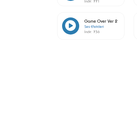
İndir:
771
Game Over Ver 2
Ses Efektleri
İndir:
736