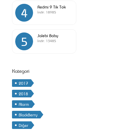
Redmi 9 Tik Tok
4
İndir:
18985
Jalebi Baby
5
İndir:
13485
Kategori
2017
2018
Alarm
BlackBerry
Diğer