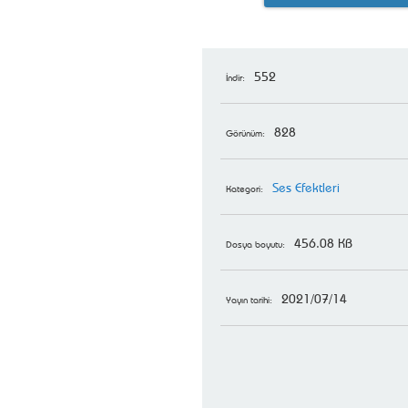
552
İndir:
828
Görünüm:
Ses Efektleri
Kategori:
456.08 KB
Dosya boyutu:
2021/07/14
Yayın tarihi: