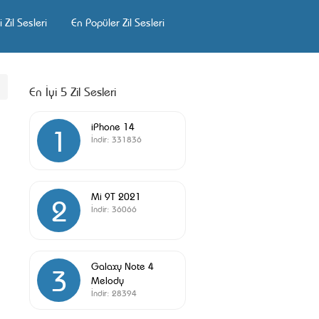
 Zil Sesleri
En Popüler Zil Sesleri
En İyi 5 Zil Sesleri
iPhone 14
1
İndir:
331836
Mi 9T 2021
2
İndir:
36066
Galaxy Note 4
3
Melody
İndir:
28394