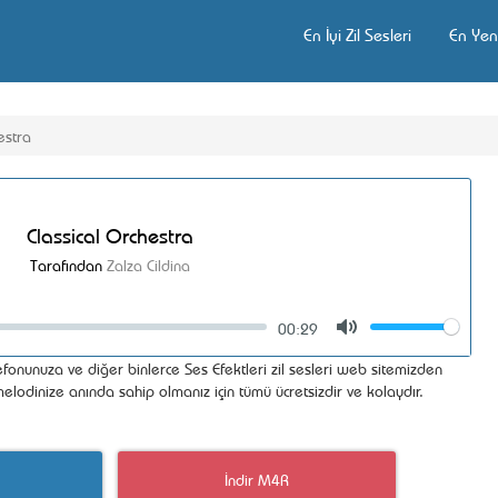
En İyi Zil Sesleri
En Yeni
estra
Classical Orchestra
Tarafından
Zalza Cildina
00:29
Volume
Mute
efonunuza ve diğer binlerce Ses Efektleri zil sesleri web sitemizden
 melodinize anında sahip olmanız için tümü ücretsizdir ve kolaydır.
İndir M4R