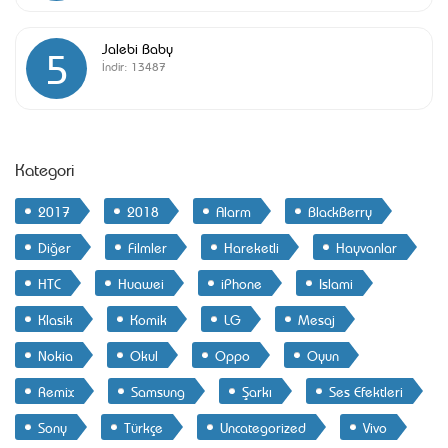
Jalebi Baby
5
İndir:
13487
Kategori
2017
2018
Alarm
BlackBerry
Diğer
Filmler
Hareketli
Hayvanlar
HTC
Huawei
iPhone
Islami
Klasik
Komik
LG
Mesaj
Nokia
Okul
Oppo
Oyun
Remix
Samsung
Şarkı
Ses Efektleri
Sony
Türkçe
Uncategorized
Vivo