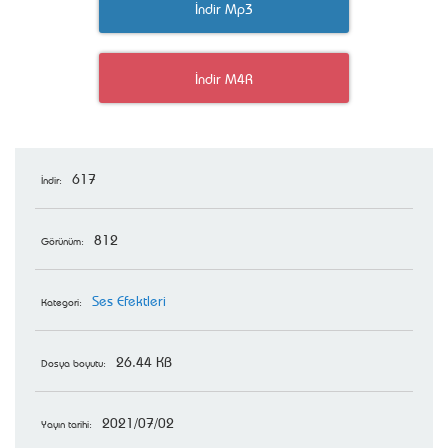
İndir Mp3
İndir M4R
617
İndir:
812
Görünüm:
Ses Efektleri
Kategori:
26.44 KB
Dosya boyutu:
2021/07/02
Yayın tarihi: