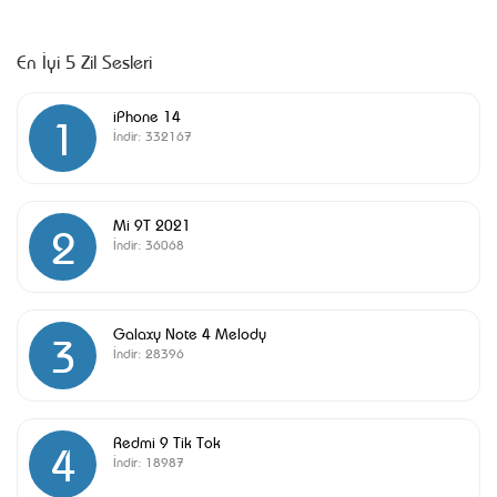
En İyi 5 Zil Sesleri
iPhone 14
1
İndir:
332167
Mi 9T 2021
2
İndir:
36068
Galaxy Note 4 Melody
3
İndir:
28396
Redmi 9 Tik Tok
4
İndir:
18987