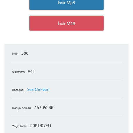
İndir Mp3
İndir M4R
588
İndir:
941
Görünüm:
Ses Efektleri
Kategori:
453.26 KB
Dosya boyutu:
2021/07/31
Yayın tarihi: