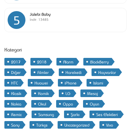
Jalebi Baby
5
İndir:
13485
Kategori
2017
2018
Alarm
BlackBerry
Diğer
Filmler
Hareketli
Hayvanlar
HTC
Huawei
iPhone
Islami
Klasik
Komik
LG
Mesaj
Nokia
Okul
Oppo
Oyun
Remix
Samsung
Şarkı
Ses Efektleri
Sony
Türkçe
Uncategorized
Vivo