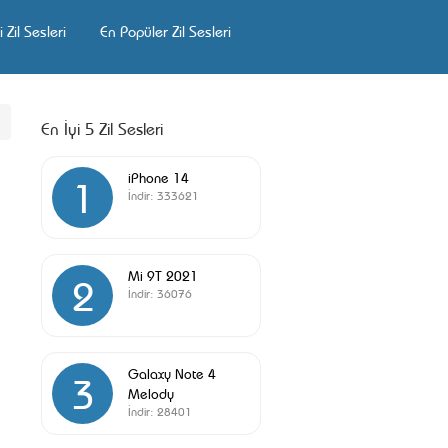
 Zil Sesleri
En Popüler Zil Sesleri
En İyi 5 Zil Sesleri
iPhone 14
1
İndir:
333621
Mi 9T 2021
2
İndir:
36076
Galaxy Note 4
3
Melody
İndir:
28401