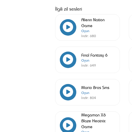
İlgili zil sesleri
Alienn Nation
Game
Oyun
İndir:
680
Final Fantasy 6
Oyun
İndir:
649
Mario Bros Sms
Oyun
İndir:
804
Megaman X6
Blaze Heatnix
Game
Oyun