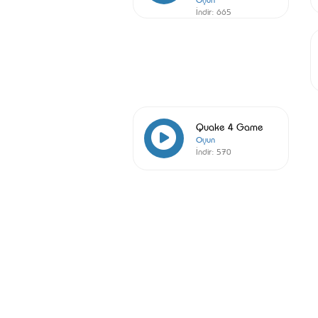
İndir:
665
Quake 4 Game
Oyun
İndir:
570