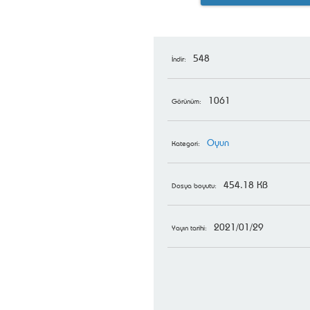
548
İndir:
1061
Görünüm:
Oyun
Kategori:
454.18 KB
Dosya boyutu:
2021/01/29
Yayın tarihi: