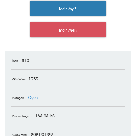
İndir Mp3
İndir M4R
810
İndir:
1333
Görünüm:
Oyun
Kategori:
184.24 KB
Dosya boyutu:
2021/01/29
Yayın tarihi: