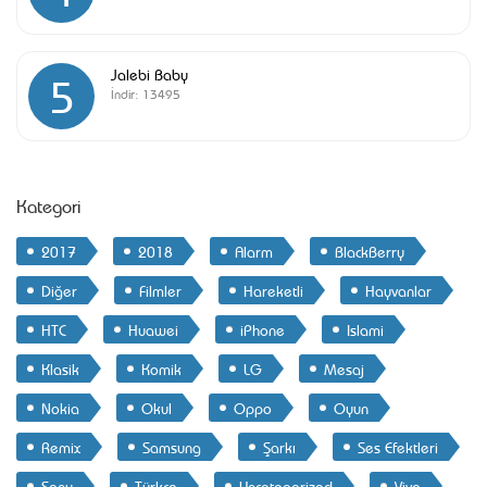
Jalebi Baby
5
İndir:
13495
Kategori
2017
2018
Alarm
BlackBerry
Diğer
Filmler
Hareketli
Hayvanlar
HTC
Huawei
iPhone
Islami
Klasik
Komik
LG
Mesaj
Nokia
Okul
Oppo
Oyun
Remix
Samsung
Şarkı
Ses Efektleri
Sony
Türkçe
Uncategorized
Vivo