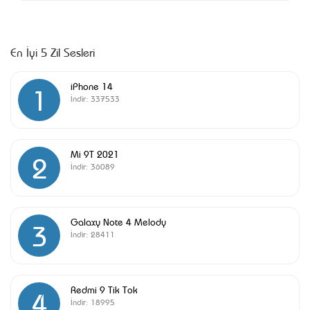
En İyi 5 Zil Sesleri
iPhone 14
1
İndir:
337533
Mi 9T 2021
2
İndir:
36089
Galaxy Note 4 Melody
3
İndir:
28411
Redmi 9 Tik Tok
4
İndir:
18995