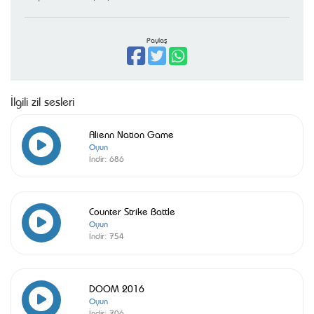
Paylaş
İlgili zil sesleri
Alienn Nation Game
Oyun
İndir:
686
Counter Strike Battle
Oyun
İndir:
754
DOOM 2016
Oyun
İndir:
706