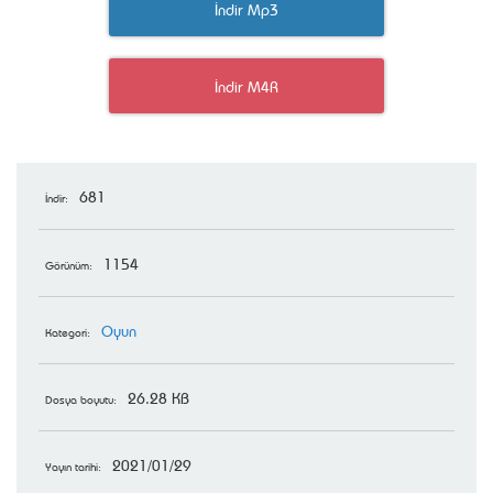
İndir Mp3
İndir M4R
681
İndir:
1154
Görünüm:
Oyun
Kategori:
26.28 KB
Dosya boyutu:
2021/01/29
Yayın tarihi: