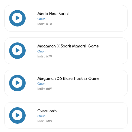
Mario New Serial
Oyun
İndir:
616
Megaman X Spark Mandrill Game
Oyun
İndir:
679
Megaman X6 Blaze Heatnix Game
Oyun
İndir:
669
Overwatch
Oyun
İndir:
689