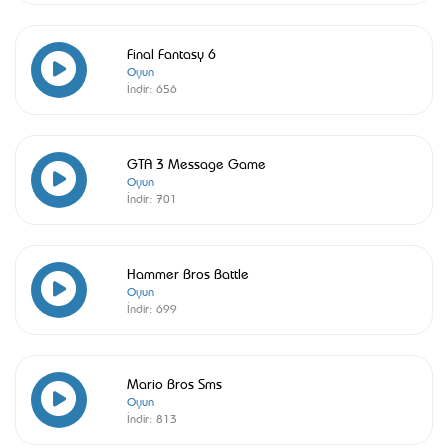
Final Fantasy 6
Oyun
İndir:
656
GTA 3 Message Game
Oyun
İndir:
701
Hammer Bros Battle
Oyun
İndir:
699
Mario Bros Sms
Oyun
İndir:
813