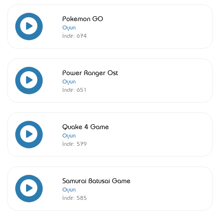
Pokemon GO
Oyun
İndir:
674
Power Ranger Ost
Oyun
İndir:
651
Quake 4 Game
Oyun
İndir:
579
Samurai Batusai Game
Oyun
İndir:
585