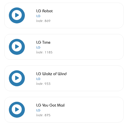
LG Robot
LG
İndir:
869
LG Time
LG
İndir:
1185
LG Waltz of Wind
LG
İndir:
933
LG You Got Mail
LG
İndir:
875