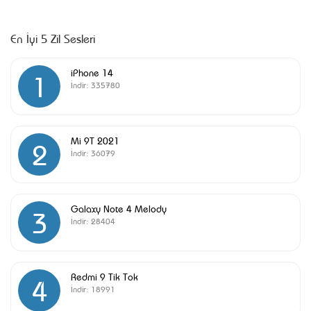
En İyi 5 Zil Sesleri
iPhone 14
1
İndir:
335780
Mi 9T 2021
2
İndir:
36079
Galaxy Note 4 Melody
3
İndir:
28404
Redmi 9 Tik Tok
4
İndir:
18991