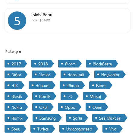
Jalebi Baby
5
İndir:
13492
Kategori
2017
2018
Alarm
BlackBerry
Diğer
Filmler
Hareketli
Hayvanlar
HTC
Huawei
iPhone
Islami
Klasik
Komik
LG
Mesaj
Nokia
Okul
Oppo
Oyun
Remix
Samsung
Şarkı
Ses Efektleri
Sony
Türkçe
Uncategorized
Vivo