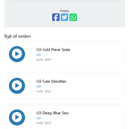
Paylaş
İlgili zil sesleri
LG Cold Piece Satie
LG
İndir:
809
LG Cute Weather
LG
İndir:
855
LG Deep Blue Sea
LG
İndir:
853