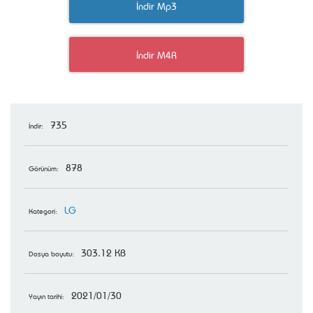
İndir Mp3
İndir M4R
735
İndir:
878
Görünüm:
LG
Kategori:
303.12 KB
Dosya boyutu:
2021/01/30
Yayın tarihi: