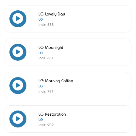
LG Lovely Day
LG
İndir:
835
LG Moonlight
LG
İndir:
881
LG Morning Coffee
LG
İndir:
791
LG Restoration
LG
İndir:
909