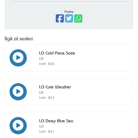
Paylaş
İlgili zil sesleri
LG Cold Piece Satie
LG
İndir:
806
LG Cute Weather
LG
İndir:
853
LG Deep Blue Sea
LG
İndir:
851