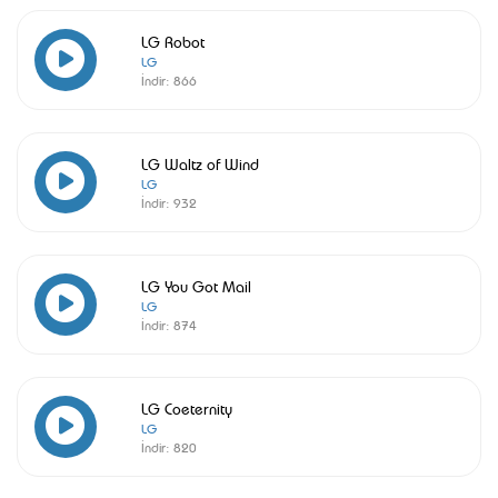
LG Robot
LG
İndir:
866
LG Waltz of Wind
LG
İndir:
932
LG You Got Mail
LG
İndir:
874
LG Coeternity
LG
İndir:
820