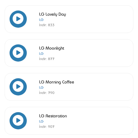
LG Lovely Day
LG
İndir:
833
LG Moonlight
LG
İndir:
877
LG Morning Coffee
LG
İndir:
790
LG Restoration
LG
İndir:
907