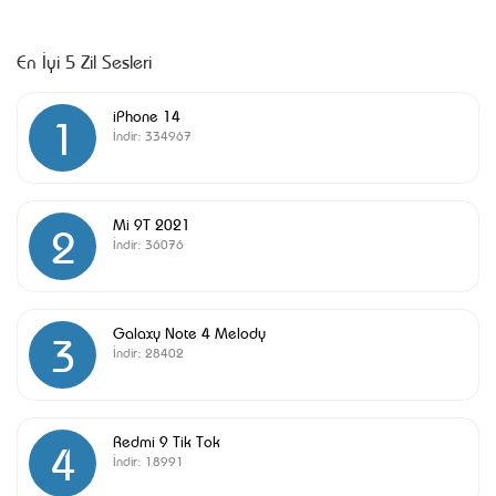
En İyi 5 Zil Sesleri
iPhone 14
1
İndir:
334967
Mi 9T 2021
2
İndir:
36076
Galaxy Note 4 Melody
3
İndir:
28402
Redmi 9 Tik Tok
4
İndir:
18991