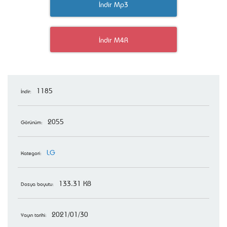
İndir Mp3
İndir M4R
1185
İndir:
2055
Görünüm:
LG
Kategori:
133.31 KB
Dosya boyutu:
2021/01/30
Yayın tarihi: