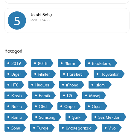
Jalebi Baby
5
İndir:
13488
Kategori
2017
2018
Alarm
BlackBerry
Diğer
Filmler
Hareketli
Hayvanlar
HTC
Huawei
iPhone
Islami
Klasik
Komik
LG
Mesaj
Nokia
Okul
Oppo
Oyun
Remix
Samsung
Şarkı
Ses Efektleri
Sony
Türkçe
Uncategorized
Vivo