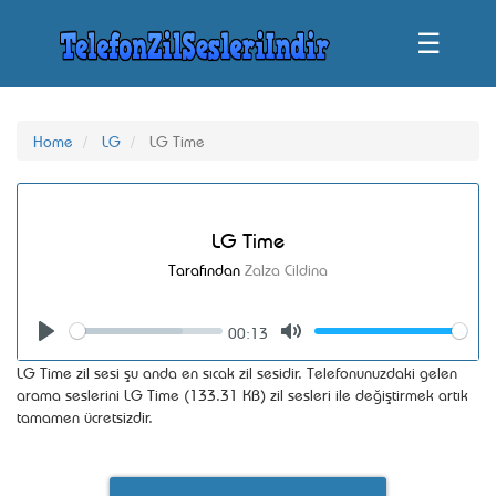
☰
Home
LG
LG Time
LG Time
Tarafından
Zalza Cildina
00:13
Seek
Volume
Play
Mute
LG Time zil sesi şu anda en sıcak zil sesidir. Telefonunuzdaki gelen
arama seslerini LG Time (133.31 KB) zil sesleri ile değiştirmek artık
tamamen ücretsizdir.