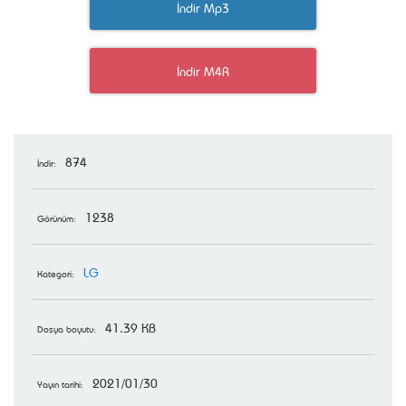
İndir Mp3
İndir M4R
874
İndir:
1238
Görünüm:
LG
Kategori:
41.39 KB
Dosya boyutu:
2021/01/30
Yayın tarihi: