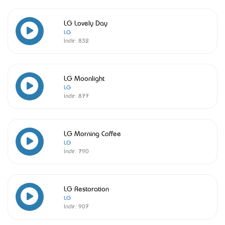
LG Lovely Day
LG
İndir:
832
LG Moonlight
LG
İndir:
877
LG Morning Coffee
LG
İndir:
790
LG Restoration
LG
İndir:
907