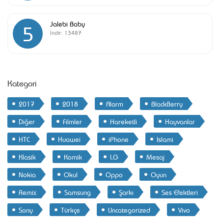
Jalebi Baby
5
İndir:
13487
Kategori
2017
2018
Alarm
BlackBerry
Diğer
Filmler
Hareketli
Hayvanlar
HTC
Huawei
iPhone
Islami
Klasik
Komik
LG
Mesaj
Nokia
Okul
Oppo
Oyun
Remix
Samsung
Şarkı
Ses Efektleri
Sony
Türkçe
Uncategorized
Vivo