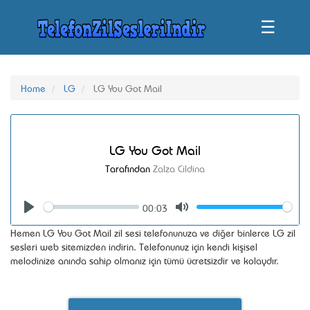
☰
Home
LG
LG You Got Mail
LG You Got Mail
Tarafından
Zalza Cildina
00:03
Seek
Volume
Play
Mute
Hemen LG You Got Mail zil sesi telefonunuza ve diğer binlerce LG zil
sesleri web sitemizden indirin. Telefonunuz için kendi kişisel
melodinize anında sahip olmanız için tümü ücretsizdir ve kolaydır.