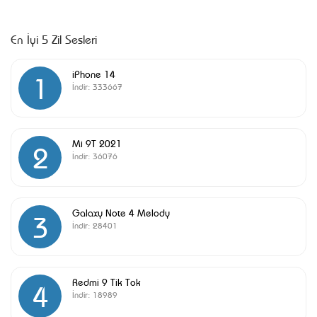
En İyi 5 Zil Sesleri
iPhone 14
1
İndir:
333667
Mi 9T 2021
2
İndir:
36076
Galaxy Note 4 Melody
3
İndir:
28401
Redmi 9 Tik Tok
4
İndir:
18989