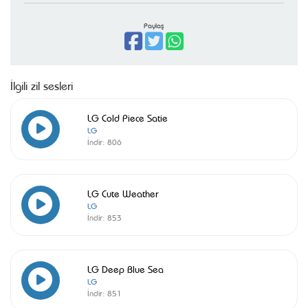
Paylaş
İlgili zil sesleri
LG Cold Piece Satie
LG
İndir:
806
LG Cute Weather
LG
İndir:
853
LG Deep Blue Sea
LG
İndir:
851