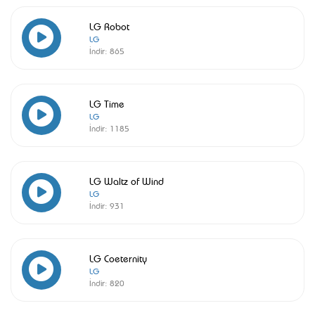
LG Robot
LG
İndir:
865
LG Time
LG
İndir:
1185
LG Waltz of Wind
LG
İndir:
931
LG Coeternity
LG
İndir:
820