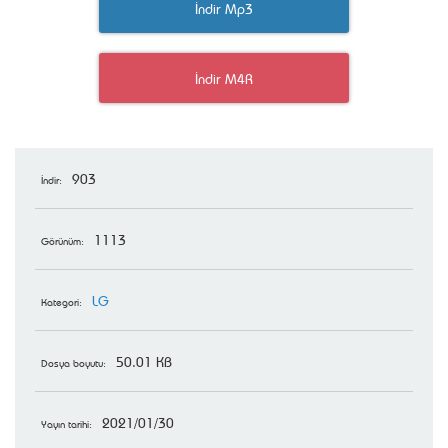
İndir Mp3
İndir M4R
903
İndir:
1113
Görünüm:
LG
Kategori:
50.01 KB
Dosya boyutu:
2021/01/30
Yayın tarihi: