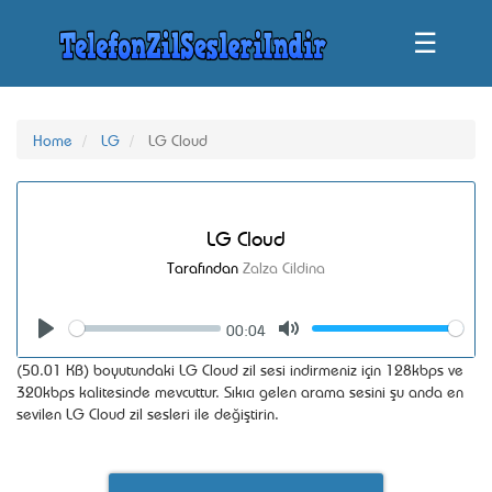
☰
Home
LG
LG Cloud
LG Cloud
Tarafından
Zalza Cildina
00:04
Seek
Volume
Play
Mute
(50.01 KB) boyutundaki LG Cloud zil sesi indirmeniz için 128kbps ve
320kbps kalitesinde mevcuttur. Sıkıcı gelen arama sesini şu anda en
sevilen LG Cloud zil sesleri ile değiştirin.