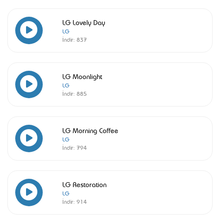
LG Lovely Day
LG
İndir:
837
LG Moonlight
LG
İndir:
885
LG Morning Coffee
LG
İndir:
794
LG Restoration
LG
İndir:
914