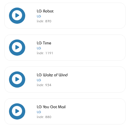
LG Robot
LG
İndir:
870
LG Time
LG
İndir:
1191
LG Waltz of Wind
LG
İndir:
934
LG You Got Mail
LG
İndir:
880