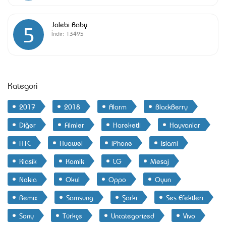
Jalebi Baby
5
İndir:
13495
Kategori
2017
2018
Alarm
BlackBerry
Diğer
Filmler
Hareketli
Hayvanlar
HTC
Huawei
iPhone
Islami
Klasik
Komik
LG
Mesaj
Nokia
Okul
Oppo
Oyun
Remix
Samsung
Şarkı
Ses Efektleri
Sony
Türkçe
Uncategorized
Vivo