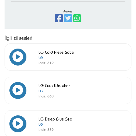
Paylaş
İlgili zil sesleri
LG Cold Piece Satie
LG
İndir:
812
LG Cute Weather
LG
İndir:
860
LG Deep Blue Sea
LG
İndir:
859