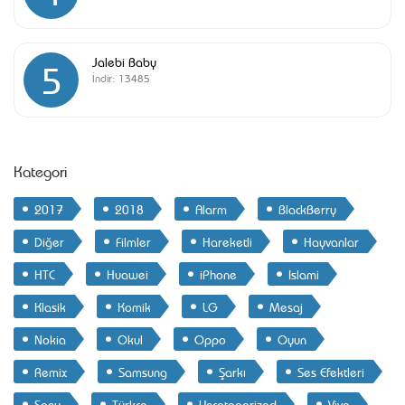
Jalebi Baby
5
İndir:
13485
Kategori
2017
2018
Alarm
BlackBerry
Diğer
Filmler
Hareketli
Hayvanlar
HTC
Huawei
iPhone
Islami
Klasik
Komik
LG
Mesaj
Nokia
Okul
Oppo
Oyun
Remix
Samsung
Şarkı
Ses Efektleri
Sony
Türkçe
Uncategorized
Vivo