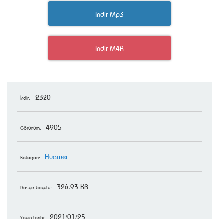
İndir Mp3
İndir M4R
2320
İndir:
4905
Görünüm:
Huawei
Kategori:
326.93 KB
Dosya boyutu:
2021/01/25
Yayın tarihi: