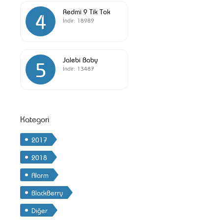
Redmi 9 Tik Tok
4
İndir:
18989
Jalebi Baby
5
İndir:
13487
Kategori
2017
2018
Alarm
BlackBerry
Diğer