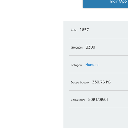
İndir Mp3
1857
İndir:
3300
Görünüm:
Huawei
Kategori:
330.75 KB
Dosya boyutu:
2021/02/01
Yayın tarihi: