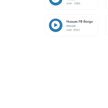
İndir:
1286
Huawei P8 Bongo
Huawei
İndir:
2501