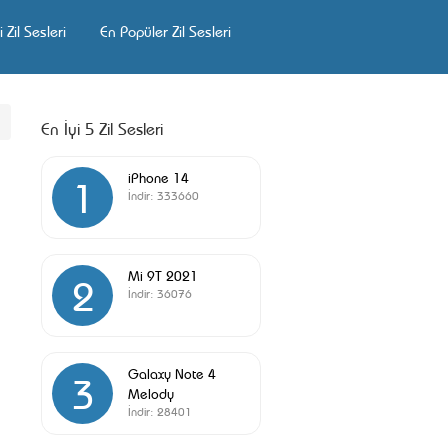
 Zil Sesleri
En Popüler Zil Sesleri
En İyi 5 Zil Sesleri
iPhone 14
1
İndir:
333660
Mi 9T 2021
2
İndir:
36076
Galaxy Note 4
3
Melody
İndir:
28401