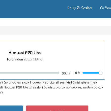
En İyi Zil Sesleri
En Yeni
Huawei P20 Lite
Tarafından
Zalza Cildina
00:14
Volume
Mute
ı? Şu anda en sıcak Huawei P20 Lite zil sesi kişiliğinizi göstermek
eli Huawei P20 Lite zil sesleri ücretsiz olarak sunuyoruz, neden bu çok
uz?