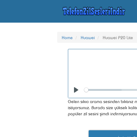
Home
Huawei
Huawei P20 Lite
Seek
Play
Gelen sıkıcı arama sesinden bıktınız m
istiyorsunuz. Burada size yüksek kalit
popüler zil sesini şimdi indirmiyorsun