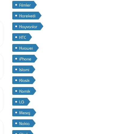
Filmler
Hareketli
Hayvanlar
HTC
Huawei
iPhone
Islami
Klasik
Komik
LG
Mesaj
Nokia
Okul