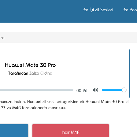
En İyi Zil Sesleri
En Yeni
Pro
Huawei Mate 30 Pro
Tarafından
Zalza Cildina
00:26
Volume
Mute
nunuza indirin. Huawei zil sesi kategorisine ait Huawei Mate 30 Pro zil
i MP3 ve M4R formatlarında mevcuttur.
İndir M4R