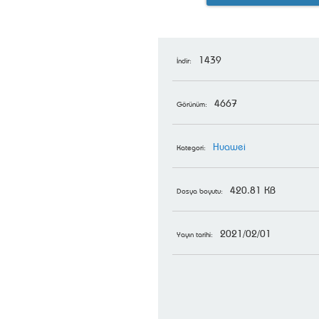
1439
İndir:
4667
Görünüm:
Huawei
Kategori:
420.81 KB
Dosya boyutu:
2021/02/01
Yayın tarihi: