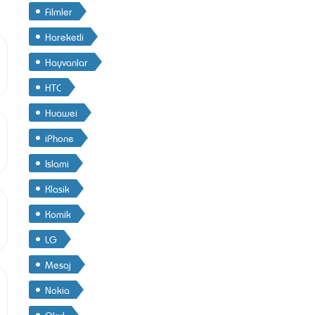
Filmler
Hareketli
Hayvanlar
HTC
Huawei
iPhone
Islami
Klasik
Komik
LG
Mesaj
Nokia
Okul