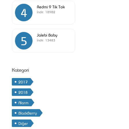
Redmi 9 Tik Tok
4
İndir:
18982
Jalebi Baby
5
İndir:
13483
Kategori
2017
2018
Alarm
BlackBerry
Diğer