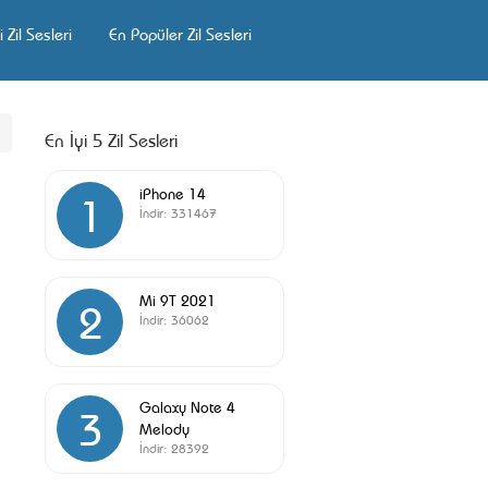
 Zil Sesleri
En Popüler Zil Sesleri
En İyi 5 Zil Sesleri
iPhone 14
1
İndir:
331467
Mi 9T 2021
2
İndir:
36062
Galaxy Note 4
3
Melody
İndir:
28392