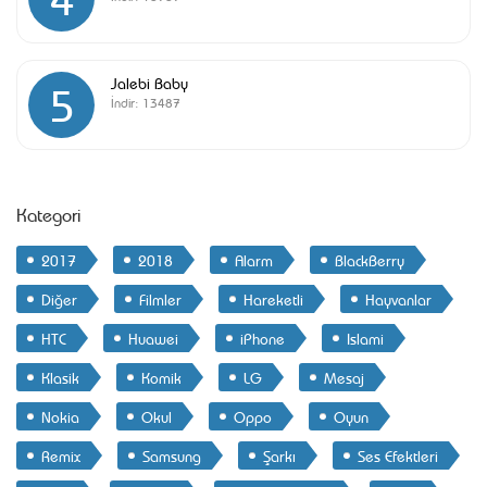
Jalebi Baby
5
İndir:
13487
Kategori
2017
2018
Alarm
BlackBerry
Diğer
Filmler
Hareketli
Hayvanlar
HTC
Huawei
iPhone
Islami
Klasik
Komik
LG
Mesaj
Nokia
Okul
Oppo
Oyun
Remix
Samsung
Şarkı
Ses Efektleri