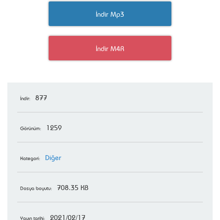
İndir Mp3
İndir M4R
877
İndir:
1259
Görünüm:
Diğer
Kategori:
708.35 KB
Dosya boyutu:
2021/02/17
Yayın tarihi: