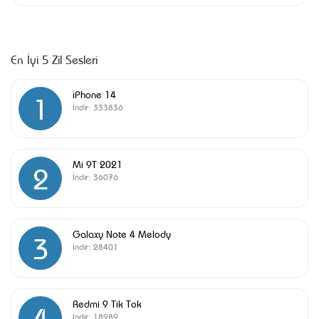
En İyi 5 Zil Sesleri
iPhone 14
1
İndir:
333836
Mi 9T 2021
2
İndir:
36076
Galaxy Note 4 Melody
3
İndir:
28401
Redmi 9 Tik Tok
4
İndir:
18989