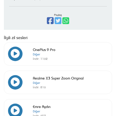
Paylaş
İlgili zil sesleri
OnePlus 9 Pro
Diğer
İndir:
1162
Realme X3 Super Zoom Original
Diğer
İndir:
816
Emre Aydın
Diğer
İndir:
657