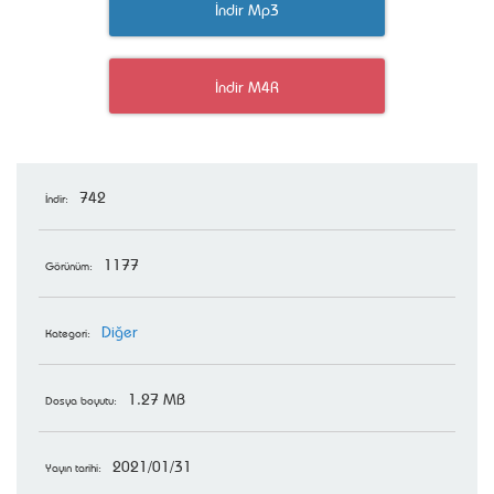
İndir Mp3
İndir M4R
742
İndir:
1177
Görünüm:
Diğer
Kategori:
1.27 MB
Dosya boyutu:
2021/01/31
Yayın tarihi: