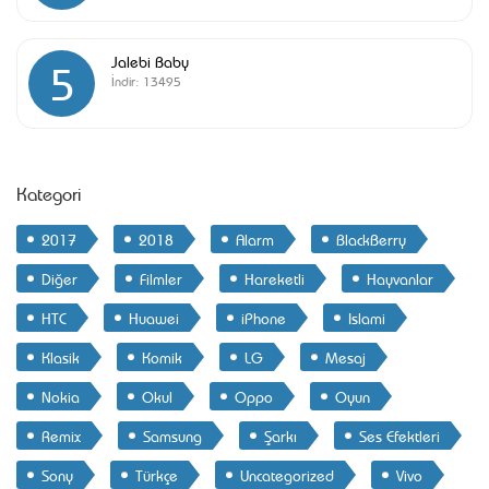
Jalebi Baby
5
İndir:
13495
Kategori
2017
2018
Alarm
BlackBerry
Diğer
Filmler
Hareketli
Hayvanlar
HTC
Huawei
iPhone
Islami
Klasik
Komik
LG
Mesaj
Nokia
Okul
Oppo
Oyun
Remix
Samsung
Şarkı
Ses Efektleri
Sony
Türkçe
Uncategorized
Vivo