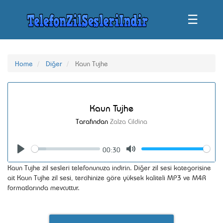
☰
Home
Diğer
Kaun Tujhe
Kaun Tujhe
Tarafından
Zalza Cildina
00:30
Seek
Volume
Play
Mute
Kaun Tujhe zil sesleri telefonunuza indirin. Diğer zil sesi kategorisine
ait Kaun Tujhe zil sesi, tercihinize göre yüksek kaliteli MP3 ve M4R
formatlarında mevcuttur.