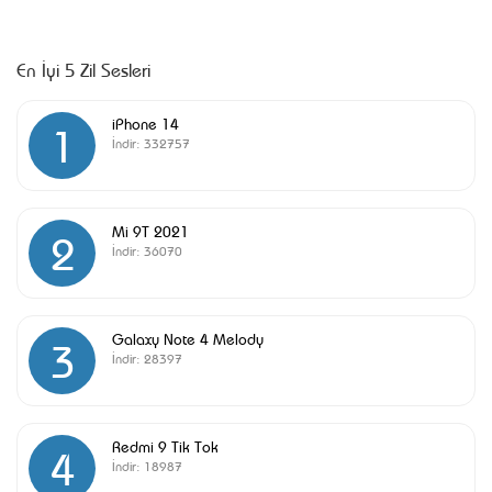
En İyi 5 Zil Sesleri
iPhone 14
1
İndir:
332757
Mi 9T 2021
2
İndir:
36070
Galaxy Note 4 Melody
3
İndir:
28397
Redmi 9 Tik Tok
4
İndir:
18987