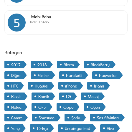
Jalebi Baby
5
İndir:
13485
Kategori
2017
2018
Alarm
BlackBerry
Diğer
Filmler
Hareketli
Hayvanlar
HTC
Huawei
iPhone
Islami
Klasik
Komik
LG
Mesaj
Nokia
Okul
Oppo
Oyun
Remix
Samsung
Şarkı
Ses Efektleri
Sony
Türkçe
Uncategorized
Vivo