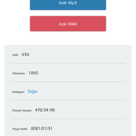
İndir Mp3
İndir M4R
636
İndir:
1265
Görünüm:
Diğer
Kategori:
472.04 KB
Dosya boyutu:
2021/01/31
Yayın tarihi: