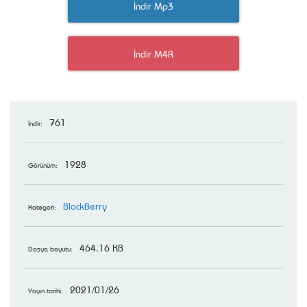
İndir Mp3
İndir M4R
761
İndir:
1928
Görünüm:
BlackBerry
Kategori:
464.16 KB
Dosya boyutu:
2021/01/26
Yayın tarihi: