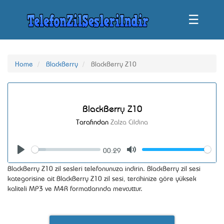
☰
Home
BlackBerry
BlackBerry Z10
BlackBerry Z10
Tarafından
Zalza Cildina
00:29
Seek
Volume
Play
Mute
BlackBerry Z10 zil sesleri telefonunuza indirin. BlackBerry zil sesi
kategorisine ait BlackBerry Z10 zil sesi, tercihinize göre yüksek
kaliteli MP3 ve M4R formatlarında mevcuttur.