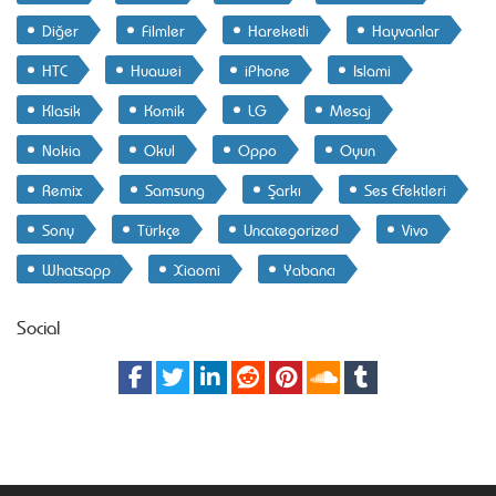
Diğer
Filmler
Hareketli
Hayvanlar
HTC
Huawei
iPhone
Islami
Klasik
Komik
LG
Mesaj
Nokia
Okul
Oppo
Oyun
Remix
Samsung
Şarkı
Ses Efektleri
Sony
Türkçe
Uncategorized
Vivo
Whatsapp
Xiaomi
Yabancı
Social