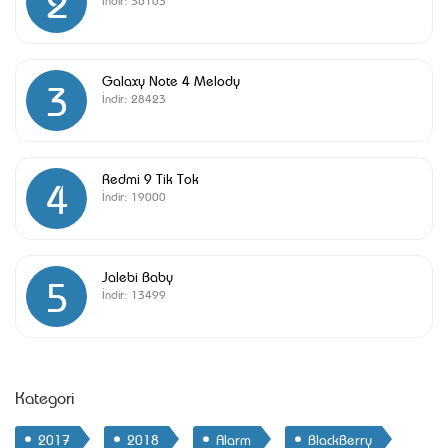
2
İndir:
36103
Galaxy Note 4 Melody
3
İndir:
28423
Redmi 9 Tik Tok
4
İndir:
19000
Jalebi Baby
5
İndir:
13499
Kategori
2017
2018
Alarm
BlackBerry