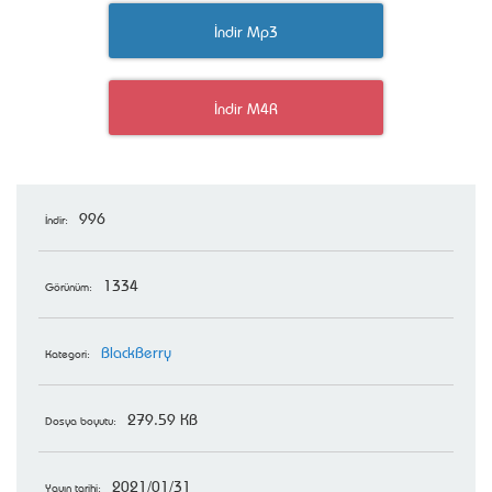
İndir Mp3
İndir M4R
996
İndir:
1334
Görünüm:
BlackBerry
Kategori:
279.59 KB
Dosya boyutu:
2021/01/31
Yayın tarihi: