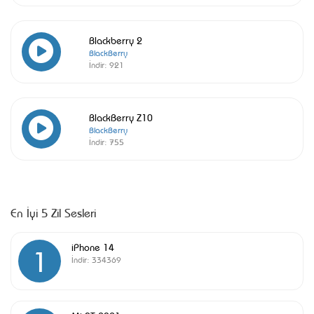
Blackberry 2
BlackBerry
İndir:
921
BlackBerry Z10
BlackBerry
İndir:
755
En İyi 5 Zil Sesleri
iPhone 14
1
İndir:
334369