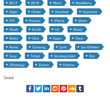
2017
2018
Alarm
BlackBerry
Diğer
Filmler
Hareketli
Hayvanlar
HTC
Huawei
iPhone
Islami
Klasik
Komik
LG
Mesaj
Nokia
Okul
Oppo
Oyun
Remix
Samsung
Şarkı
Ses Efektleri
Sony
Türkçe
Uncategorized
Vivo
Whatsapp
Xiaomi
Yabancı
Social