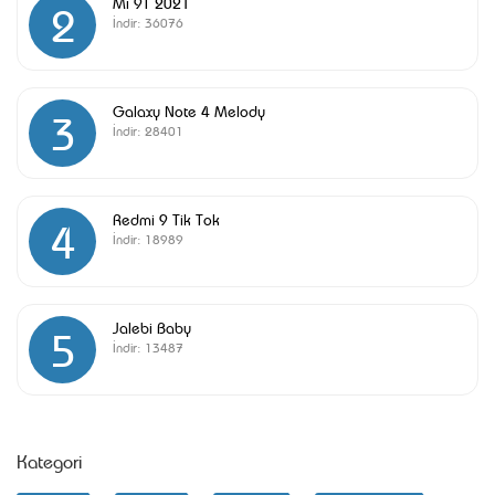
Mi 9T 2021
2
İndir:
36076
Galaxy Note 4 Melody
3
İndir:
28401
Redmi 9 Tik Tok
4
İndir:
18989
Jalebi Baby
5
İndir:
13487
Kategori