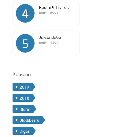
Redmi 9 Tik Tok
4
İndir:
18991
Jalebi Baby
5
İndir:
13492
Kategori
2017
2018
Alarm
BlackBerry
Diğer