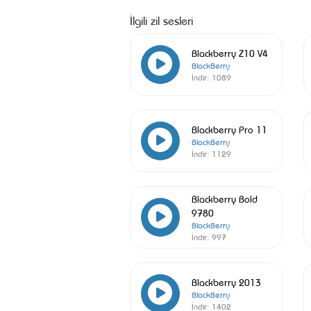
İlgili zil sesleri
Blackberry Z10 V4
BlackBerry
İndir:
1089
Blackberry Pro 11
BlackBerry
İndir:
1129
Blackberry Bold
9780
BlackBerry
İndir:
997
Blackberry 2013
BlackBerry
İndir:
1402