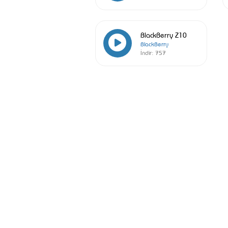
BlackBerry Z10
BlackBerry
İndir:
757