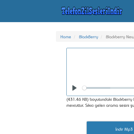
Home
BlackBerry
Blackberry Ne
Seek
Play
(431.46 KB) boyutundaki Blackberry N
mevcuttur. Sıkıcı gelen arama sesini ş
İndir Mp3