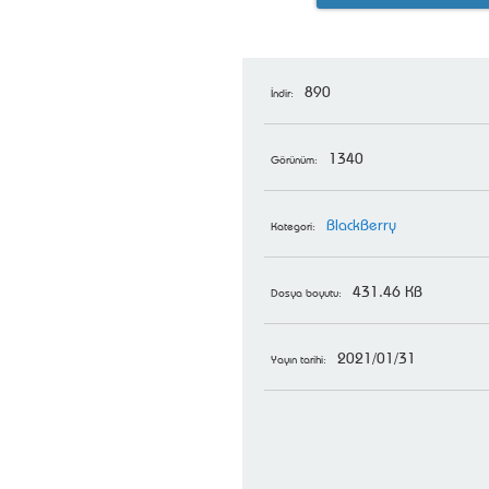
890
İndir:
1340
Görünüm:
BlackBerry
Kategori:
431.46 KB
Dosya boyutu:
2021/01/31
Yayın tarihi: