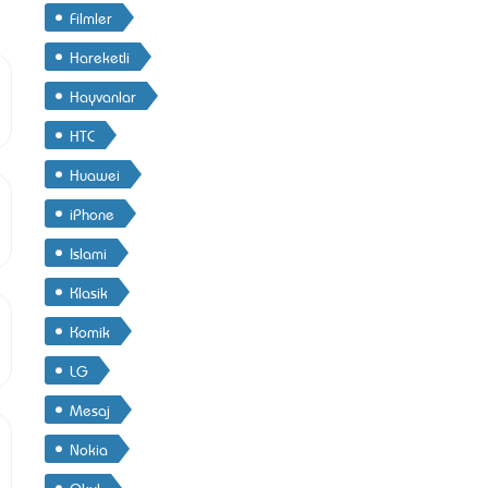
Filmler
Hareketli
Hayvanlar
HTC
Huawei
iPhone
Islami
Klasik
Komik
LG
Mesaj
Nokia
Okul