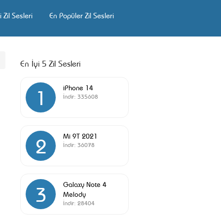
 Zil Sesleri
En Popüler Zil Sesleri
En İyi 5 Zil Sesleri
iPhone 14
1
İndir:
335608
Mi 9T 2021
2
İndir:
36078
Galaxy Note 4
3
Melody
İndir:
28404