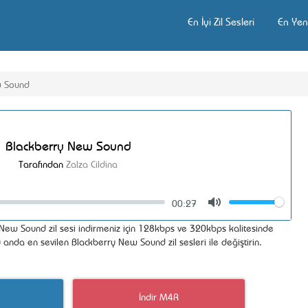
En İyi Zil Sesleri
En Yeni
w Sound
Blackberry New Sound
Tarafından
Zalza Cildina
00:27
Volume
Mute
ew Sound zil sesi indirmeniz için 128kbps ve 320kbps kalitesinde
u anda en sevilen Blackberry New Sound zil sesleri ile değiştirin.
İndir M4R