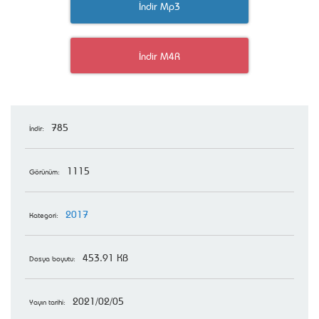
İndir Mp3
İndir M4R
785
İndir:
1115
Görünüm:
2017
Kategori:
453.91 KB
Dosya boyutu:
2021/02/05
Yayın tarihi: