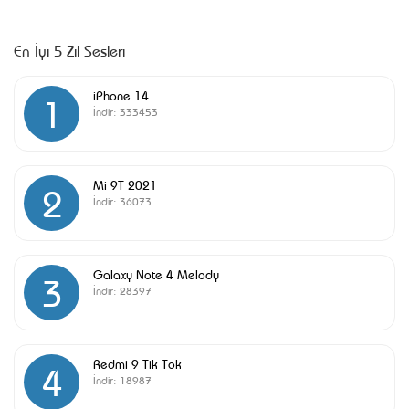
En İyi 5 Zil Sesleri
iPhone 14
1
İndir:
333453
Mi 9T 2021
2
İndir:
36073
Galaxy Note 4 Melody
3
İndir:
28397
Redmi 9 Tik Tok
4
İndir:
18987