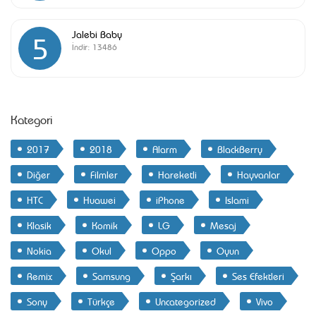
Jalebi Baby
5
İndir:
13486
Kategori
2017
2018
Alarm
BlackBerry
Diğer
Filmler
Hareketli
Hayvanlar
HTC
Huawei
iPhone
Islami
Klasik
Komik
LG
Mesaj
Nokia
Okul
Oppo
Oyun
Remix
Samsung
Şarkı
Ses Efektleri
Sony
Türkçe
Uncategorized
Vivo