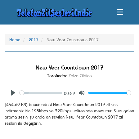
☰
Home
2017
New Year Countdown 2017
New Year Countdown 2017
Tarafından
Zalza Cildina
00:29
Seek
Volume
Play
Mute
(454.69 KB) boyutundaki New Year Countdown 2017 zil sesi
indirmeniz için 128kbps ve 320kbps kalitesinde mevcuttur. Sıkıcı gelen
arama sesini şu anda en sevilen New Year Countdown 2017 zil
sesleri ile değiştirin.