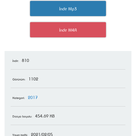
İndir Mp3
İndir M4R
810
İndir:
1102
Görünüm:
2017
Kategori:
454.69 KB
Dosya boyutu:
2021/02/05
Yayın tarihi: