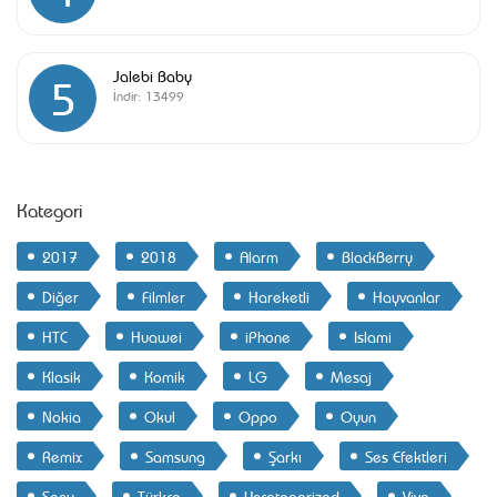
Jalebi Baby
5
İndir:
13499
Kategori
2017
2018
Alarm
BlackBerry
Diğer
Filmler
Hareketli
Hayvanlar
HTC
Huawei
iPhone
Islami
Klasik
Komik
LG
Mesaj
Nokia
Okul
Oppo
Oyun
Remix
Samsung
Şarkı
Ses Efektleri
Sony
Türkçe
Uncategorized
Vivo