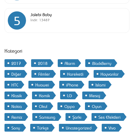
Jalebi Baby
5
İndir:
13487
Kategori
2017
2018
Alarm
BlackBerry
Diğer
Filmler
Hareketli
Hayvanlar
HTC
Huawei
iPhone
Islami
Klasik
Komik
LG
Mesaj
Nokia
Okul
Oppo
Oyun
Remix
Samsung
Şarkı
Ses Efektleri
Sony
Türkçe
Uncategorized
Vivo