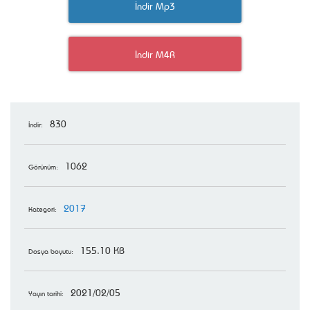
İndir Mp3
İndir M4R
830
İndir:
1062
Görünüm:
2017
Kategori:
155.10 KB
Dosya boyutu:
2021/02/05
Yayın tarihi: