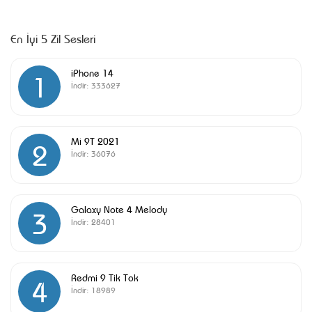
En İyi 5 Zil Sesleri
iPhone 14
1
İndir:
333627
Mi 9T 2021
2
İndir:
36076
Galaxy Note 4 Melody
3
İndir:
28401
Redmi 9 Tik Tok
4
İndir:
18989