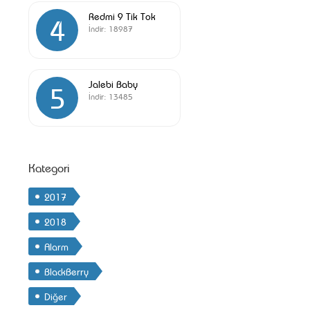
Redmi 9 Tik Tok
4
İndir:
18987
Jalebi Baby
5
İndir:
13485
Kategori
2017
2018
Alarm
BlackBerry
Diğer