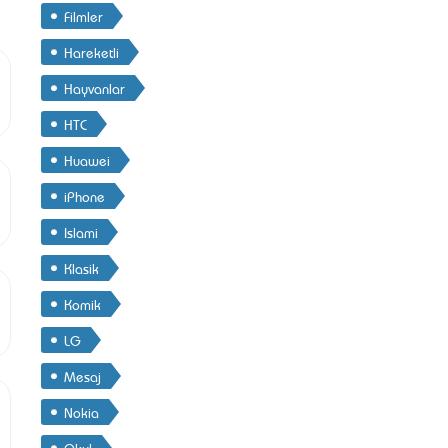
Filmler
Hareketli
Hayvanlar
HTC
Huawei
iPhone
Islami
Klasik
Komik
LG
Mesaj
Nokia
Okul