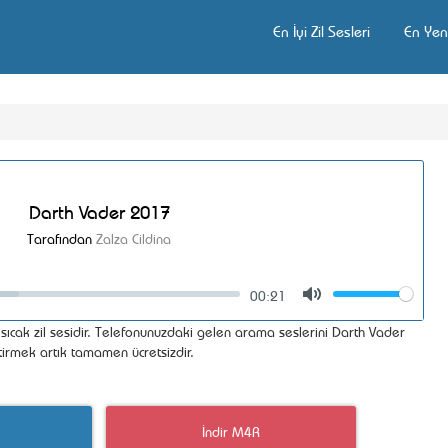
En İyi Zil Sesleri
En Yeni
Darth Vader 2017
Tarafından
Zalza Cildina
00:21
Volume
Mute
sıcak zil sesidir. Telefonunuzdaki gelen arama seslerini Darth Vader
tirmek artık tamamen ücretsizdir.
İndir M4R