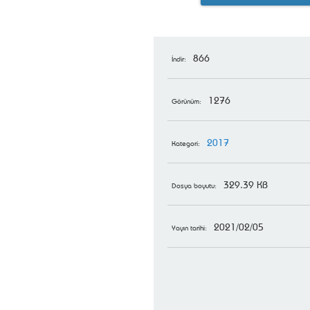
866
İndir:
1276
Görünüm:
2017
Kategori:
329.39 KB
Dosya boyutu:
2021/02/05
Yayın tarihi: