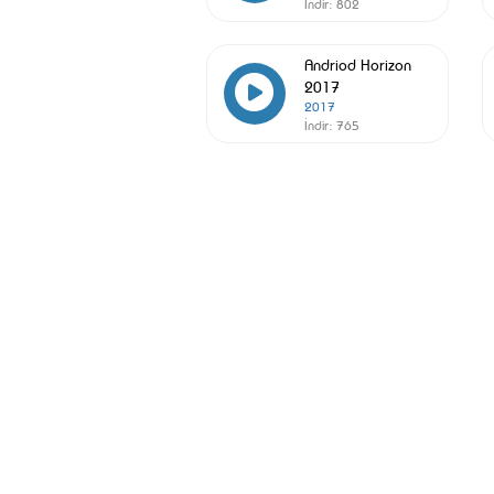
İndir:
802
Andriod Horizon
2017
2017
İndir:
765