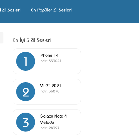
 Zil Sesleri
En Popüler Zil Sesleri
En İyi 5 Zil Sesleri
iPhone 14
1
İndir:
333041
Mi 9T 2021
2
İndir:
36070
Galaxy Note 4
3
Melody
İndir:
28397