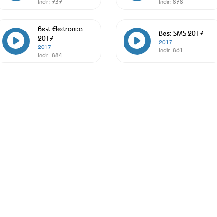
İndir:
737
İndir:
878
Best Electronica
Best SMS 2017
2017
2017
2017
İndir:
861
İndir:
884