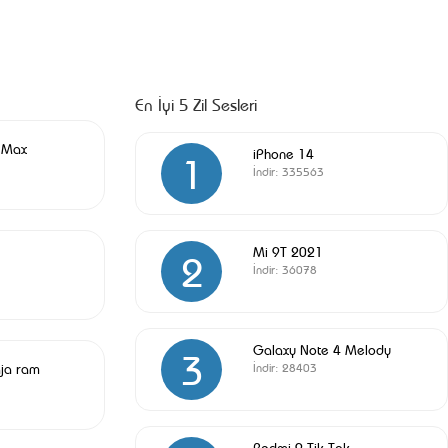
En İyi 5 Zil Sesleri
 Max
iPhone 14
1
İndir:
335563
Mi 9T 2021
2
İndir:
36078
Galaxy Note 4 Melody
3
aja ram
İndir:
28403
Redmi 9 Tik Tok