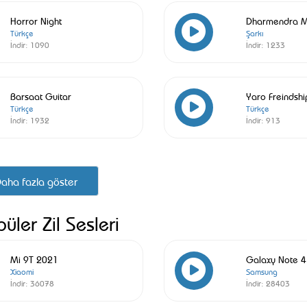
Horror Night
Dharmendra 
Türkçe
Şarkı
İndir:
1090
İndir:
1233
Barsaat Guitar
Yaro Freindshi
Türkçe
Türkçe
İndir:
1932
İndir:
913
aha fazla göster
üler Zil Sesleri
Mi 9T 2021
Galaxy Note 
Xiaomi
Samsung
İndir:
36078
İndir:
28403