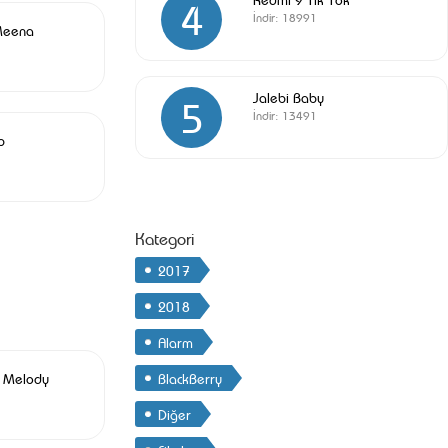
4
İndir:
18991
Meena
Jalebi Baby
5
İndir:
13491
p
Kategori
2017
2018
Alarm
4 Melody
BlackBerry
Diğer