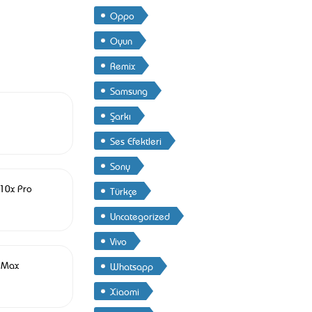
Oppo
Oyun
Remix
Samsung
Şarkı
Ses Efektleri
Sony
10x Pro
Türkçe
Uncategorized
Vivo
 Max
Whatsapp
Xiaomi