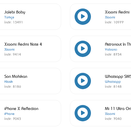
Jalebi Baby
Xiaomi Redmi 
Türkçe
Xiaomi
İndir:
13491
İndir:
10977
Xiaomi Redmi Note 4
Astronaut In T
Xiaomi
Yabancı
İndir:
9414
İndir:
8734
Son Mohikan
Whatsapp SM
Klasik
Whatsapp
İndir:
8186
İndir:
8148
iPhone X Reflection
Mi 11 Ultra Or
iPhone
Xiaomi
İndir:
7043
İndir:
7040