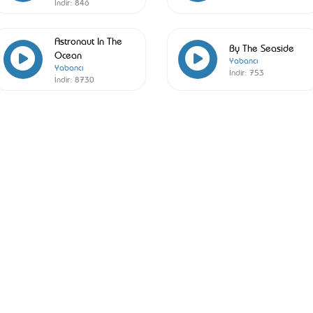
İndir:
846
Astronaut In The
By The Seaside
Ocean
Yabancı
Yabancı
İndir:
753
İndir:
8730