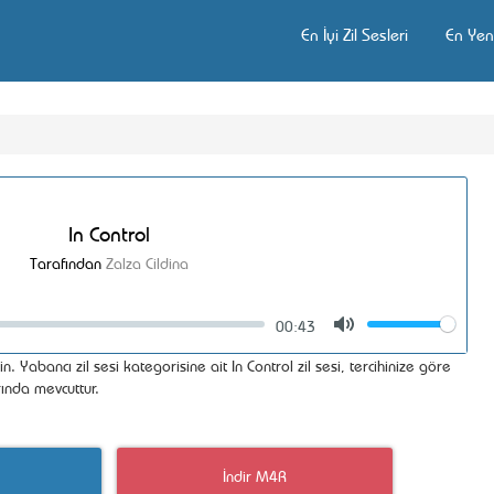
En İyi Zil Sesleri
En Yeni
In Control
Tarafından
Zalza Cildina
00:43
Volume
Mute
in. Yabancı zil sesi kategorisine ait In Control zil sesi, tercihinize göre
ında mevcuttur.
İndir M4R