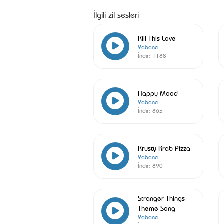
İlgili zil sesleri
Kill This Love
Yabancı
İndir:
1188
Happy Mood
Yabancı
İndir:
865
Krusty Krab Pizza
Yabancı
İndir:
890
Stranger Things
Theme Song
Yabancı