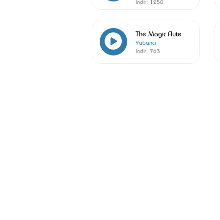
İndir:
1250
The Magic Flute
Yabancı
İndir:
763