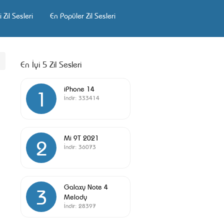
 Zil Sesleri
En Popüler Zil Sesleri
En İyi 5 Zil Sesleri
iPhone 14
1
İndir:
333414
Mi 9T 2021
2
İndir:
36073
Galaxy Note 4
3
Melody
İndir:
28397