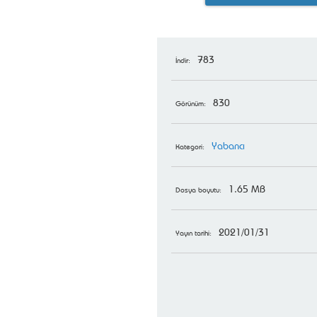
783
İndir:
830
Görünüm:
Yabancı
Kategori:
1.65 MB
Dosya boyutu:
2021/01/31
Yayın tarihi: