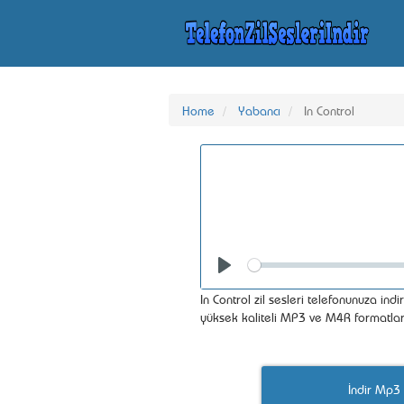
Home
Yabancı
In Control
Seek
Play
In Control zil sesleri telefonunuza indir
yüksek kaliteli MP3 ve M4R formatlar
İndir Mp3