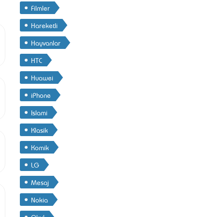
Filmler
Hareketli
Hayvanlar
HTC
Huawei
iPhone
Islami
Klasik
Komik
LG
Mesaj
Nokia
Okul