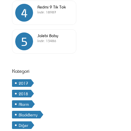
Redmi 9 Tik Tok
4
İndir:
18987
Jalebi Baby
5
İndir:
13486
Kategori
2017
2018
Alarm
BlackBerry
Diğer