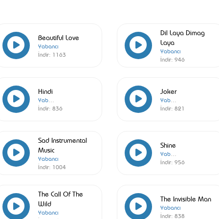
Dil Laya Dimag
Beautiful Love
Laya
Yabancı
Yabancı
İndir:
1163
İndir:
946
Hindi
Joker
Yabancı
Yabancı
İndir:
836
İndir:
821
Sad Instrumental
Shine
Music
Yabancı
Yabancı
İndir:
956
İndir:
1004
The Call Of The
The Invisible Man
Wild
Yabancı
Yabancı
İndir:
838