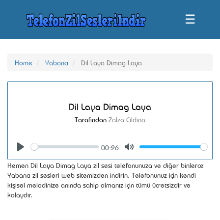
☰
Home
Yabancı
Dil Laya Dimag Laya
Dil Laya Dimag Laya
Tarafından
Zalza Cildina
00:26
Seek
Volume
Play
Mute
Hemen Dil Laya Dimag Laya zil sesi telefonunuza ve diğer binlerce
Yabancı zil sesleri web sitemizden indirin. Telefonunuz için kendi
kişisel melodinize anında sahip olmanız için tümü ücretsizdir ve
kolaydır.