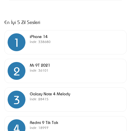
En İyi 5 Zil Sesleri
iPhone 14
1
İndir:
338680
Mi 9T 2021
2
İndir:
36101
Galaxy Note 4 Melody
3
İndir:
28415
Redmi 9 Tik Tok
4
İndir:
18997