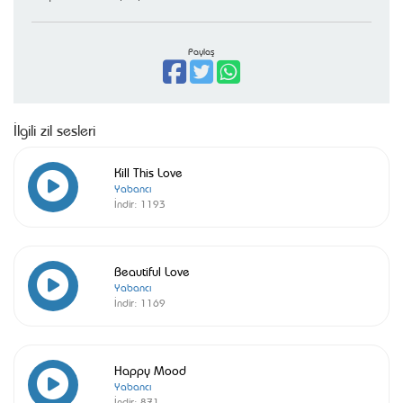
Paylaş
İlgili zil sesleri
Kill This Love
Yabancı
İndir:
1193
Beautiful Love
Yabancı
İndir:
1169
Happy Mood
Yabancı
İndir:
871