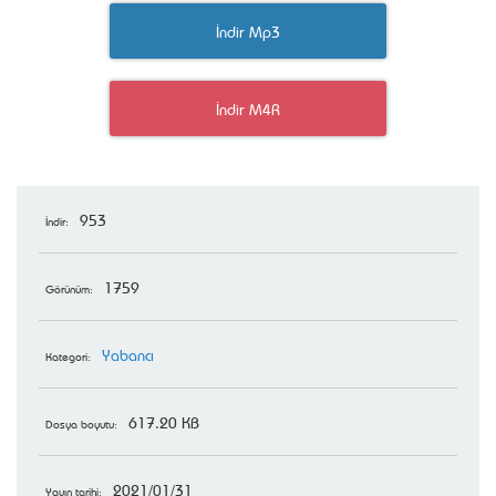
İndir Mp3
İndir M4R
953
İndir:
1759
Görünüm:
Yabancı
Kategori:
617.20 KB
Dosya boyutu:
2021/01/31
Yayın tarihi: