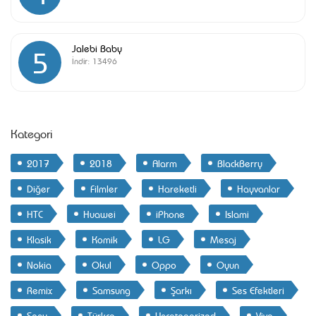
Jalebi Baby
5
İndir:
13496
Kategori
2017
2018
Alarm
BlackBerry
Diğer
Filmler
Hareketli
Hayvanlar
HTC
Huawei
iPhone
Islami
Klasik
Komik
LG
Mesaj
Nokia
Okul
Oppo
Oyun
Remix
Samsung
Şarkı
Ses Efektleri
Sony
Türkçe
Uncategorized
Vivo