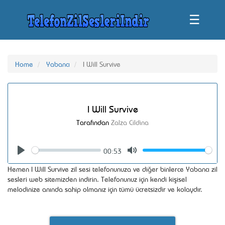
☰
Home
Yabancı
I Will Survive
I Will Survive
Tarafından
Zalza Cildina
00:53
Seek
Volume
Play
Mute
Hemen I Will Survive zil sesi telefonunuza ve diğer binlerce Yabancı zil
sesleri web sitemizden indirin. Telefonunuz için kendi kişisel
melodinize anında sahip olmanız için tümü ücretsizdir ve kolaydır.