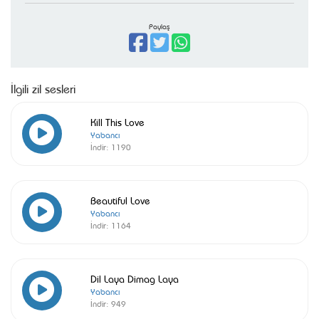
Paylaş
İlgili zil sesleri
Kill This Love
Yabancı
İndir:
1190
Beautiful Love
Yabancı
İndir:
1164
Dil Laya Dimag Laya
Yabancı
İndir:
949