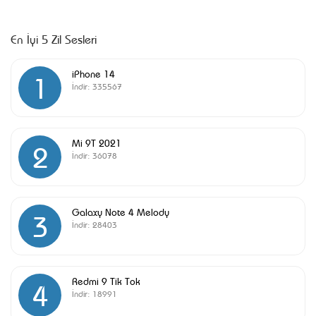
En İyi 5 Zil Sesleri
iPhone 14
1
İndir:
335567
Mi 9T 2021
2
İndir:
36078
Galaxy Note 4 Melody
3
İndir:
28403
Redmi 9 Tik Tok
4
İndir:
18991