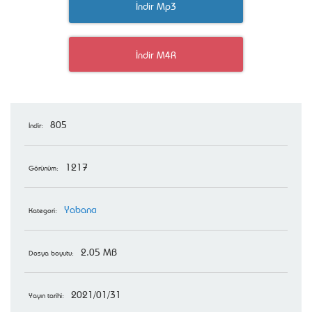
İndir Mp3
İndir M4R
805
İndir:
1217
Görünüm:
Yabancı
Kategori:
2.05 MB
Dosya boyutu:
2021/01/31
Yayın tarihi: