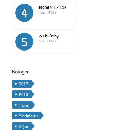
Redmi 9 Tik Tok
4
İndir:
18989
Jalebi Baby
5
İndir:
13487
Kategori
2017
2018
Alarm
BlackBerry
Diğer