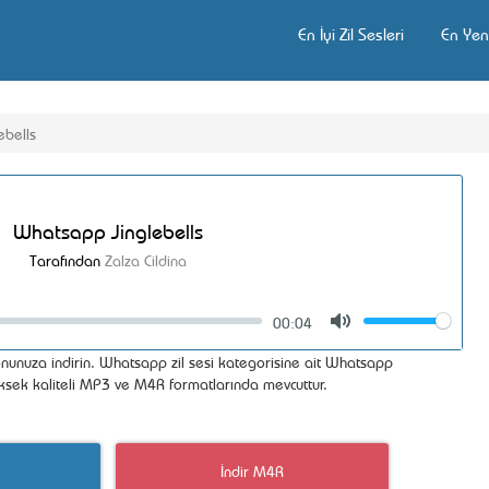
En İyi Zil Sesleri
En Yeni
ebells
Whatsapp Jinglebells
Tarafından
Zalza Cildina
00:04
Volume
Mute
fonunuza indirin. Whatsapp zil sesi kategorisine ait Whatsapp
 yüksek kaliteli MP3 ve M4R formatlarında mevcuttur.
İndir M4R