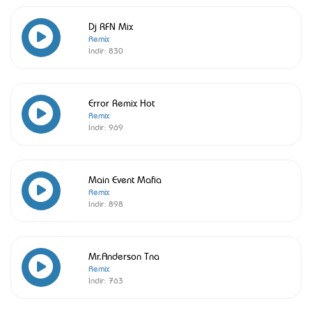
Dj RFN Mix
Remix
İndir:
830
Error Remix Hot
Remix
İndir:
969
Main Event Mafia
Remix
İndir:
898
Mr.Anderson Tna
Remix
İndir:
763