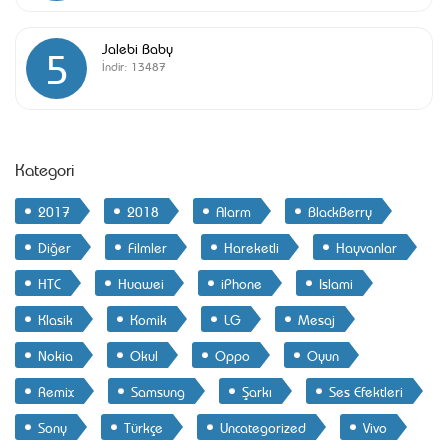
Jalebi Baby
5
İndir:
13487
Kategori
2017
2018
Alarm
BlackBerry
Diğer
Filmler
Hareketli
Hayvanlar
HTC
Huawei
iPhone
Islami
Klasik
Komik
LG
Mesaj
Nokia
Okul
Oppo
Oyun
Remix
Samsung
Şarkı
Ses Efektleri
Sony
Türkçe
Uncategorized
Vivo