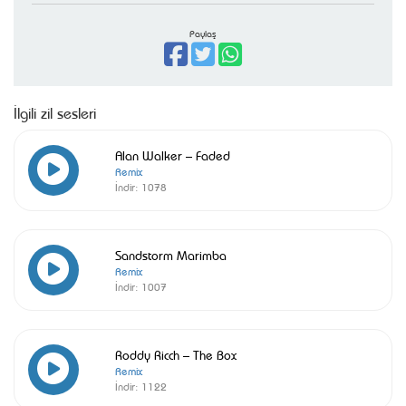
Paylaş
İlgili zil sesleri
Alan Walker – Faded
Remix
İndir:
1078
Sandstorm Marimba
Remix
İndir:
1007
Roddy Ricch – The Box
Remix
İndir:
1122