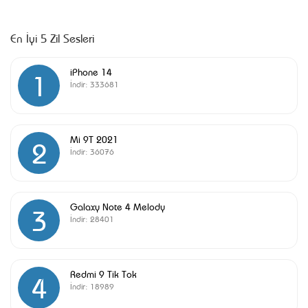
En İyi 5 Zil Sesleri
iPhone 14
1
İndir:
333681
Mi 9T 2021
2
İndir:
36076
Galaxy Note 4 Melody
3
İndir:
28401
Redmi 9 Tik Tok
4
İndir:
18989