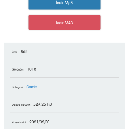
İndir Mp3
İndir M4R
862
İndir:
1018
Görünüm:
Remix
Kategori:
527.25 KB
Dosya boyutu:
2021/02/01
Yayın tarihi: