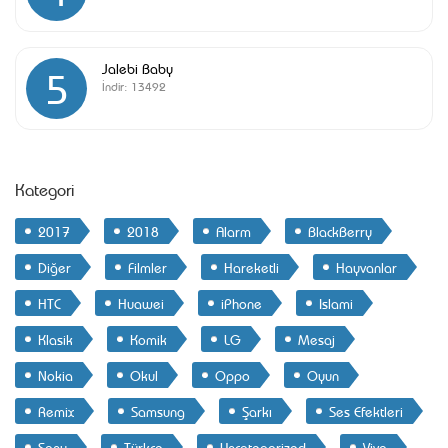
Jalebi Baby
5
İndir:
13492
Kategori
2017
2018
Alarm
BlackBerry
Diğer
Filmler
Hareketli
Hayvanlar
HTC
Huawei
iPhone
Islami
Klasik
Komik
LG
Mesaj
Nokia
Okul
Oppo
Oyun
Remix
Samsung
Şarkı
Ses Efektleri
Sony
Türkçe
Uncategorized
Vivo