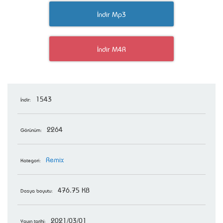
İndir Mp3
İndir M4R
1543
İndir:
2264
Görünüm:
Remix
Kategori:
476.75 KB
Dosya boyutu:
2021/03/01
Yayın tarihi: