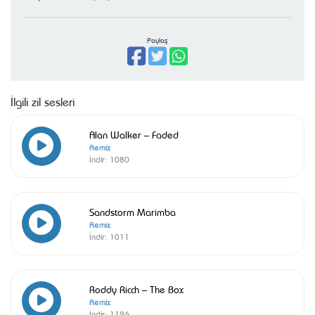
Paylaş
İlgili zil sesleri
Alan Walker – Faded
Remix
İndir:
1080
Sandstorm Marimba
Remix
İndir:
1011
Roddy Ricch – The Box
Remix
İndir:
1126