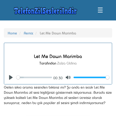
☰
Home
Remix
Let Me Down Marimba
Let Me Down Marimba
Tarafından
Zalza Cildina
00:30
Seek
Volume
Play
Mute
Gelen sıkıcı arama sesinden bıktınız mı? Şu anda en sıcak Let Me
Down Marimba zil sesi kişiliğinizi göstermek istiyorsunuz. Burada size
yüksek kaliteli Let Me Down Marimba zil sesleri ücretsiz olarak
sunuyoruz, neden bu çok popüler zil sesini şimdi indirmiyorsunuz?