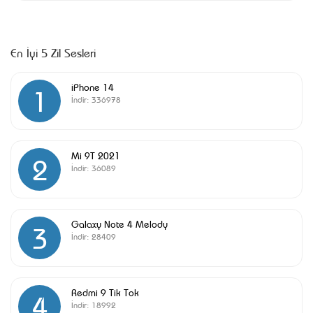
En İyi 5 Zil Sesleri
iPhone 14
1
İndir:
336978
Mi 9T 2021
2
İndir:
36089
Galaxy Note 4 Melody
3
İndir:
28409
Redmi 9 Tik Tok
4
İndir:
18992