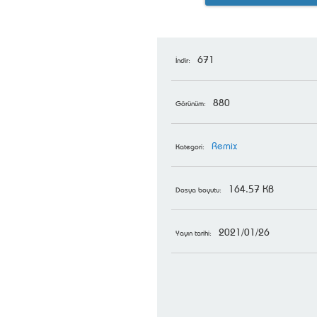
671
İndir:
880
Görünüm:
Remix
Kategori:
164.57 KB
Dosya boyutu:
2021/01/26
Yayın tarihi: