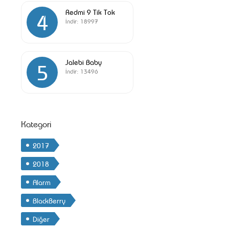
Redmi 9 Tik Tok
4
İndir:
18997
Jalebi Baby
5
İndir:
13496
Kategori
2017
2018
Alarm
BlackBerry
Diğer