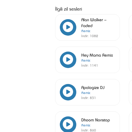
İlgili zil sesleri
Alan Walker –
Faded
Remix
İndir:
1082
Hey Mama Remix
Remix
İndir:
1141
Apologize DJ
Remix
İndir:
831
Dhoom Nonstop
Remix
İndir:
860