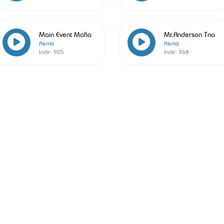
Main Event Mafia
Mr.Anderson Tna
Remix
Remix
İndir:
905
İndir:
768