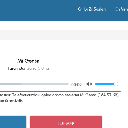
En İyi Zil Sesleri
En Yeni
Mi Gente
Tarafından
Zalza Cildina
00:09
Volume
Mute
l sesidir. Telefonunuzdaki gelen arama seslerini Mi Gente (164.57 KB)
en ücretsizdir.
İndir M4R