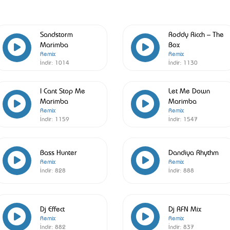
Sandstorm
Roddy Ricch – The
Marimba
Box
Remix
Remix
İndir:
1014
İndir:
1130
I Cant Stop Me
Let Me Down
Marimba
Marimba
Remix
Remix
İndir:
1159
İndir:
1547
Bass Hunter
Dandiya Rhythm
Remix
Remix
İndir:
828
İndir:
888
Dj Effect
Dj RFN Mix
Remix
Remix
İndir:
882
İndir:
837