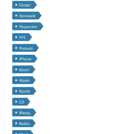
Filmler
Hareketli
Hayvanlar
HTC
Huawei
iPhone
Islami
Klasik
Komik
LG
Mesaj
Nokia
Okul