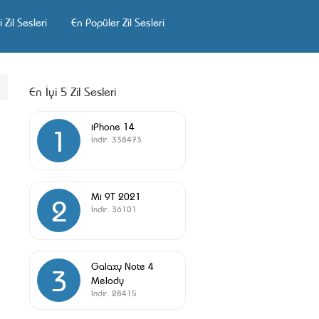
 Zil Sesleri
En Popüler Zil Sesleri
En İyi 5 Zil Sesleri
iPhone 14
1
İndir:
338473
Mi 9T 2021
2
İndir:
36101
Galaxy Note 4
3
Melody
İndir:
28415