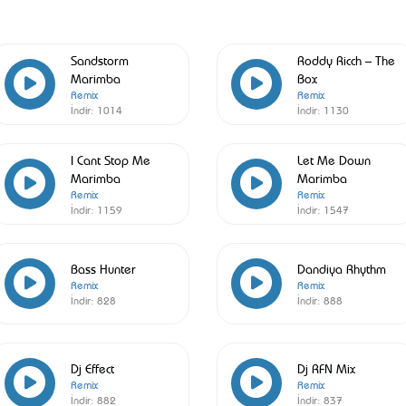
Sandstorm
Roddy Ricch – The
Marimba
Box
Remix
Remix
İndir:
1014
İndir:
1130
I Cant Stop Me
Let Me Down
Marimba
Marimba
Remix
Remix
İndir:
1159
İndir:
1547
Bass Hunter
Dandiya Rhythm
Remix
Remix
İndir:
828
İndir:
888
Dj Effect
Dj RFN Mix
Remix
Remix
İndir:
882
İndir:
837