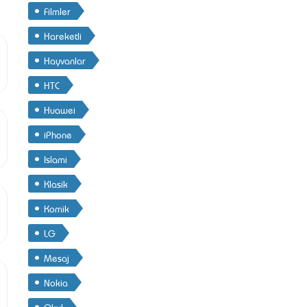
Filmler
Hareketli
Hayvanlar
HTC
Huawei
iPhone
Islami
Klasik
Komik
LG
Mesaj
Nokia
Okul