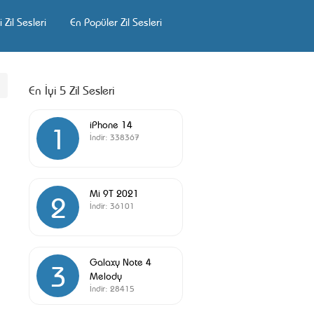
 Zil Sesleri
En Popüler Zil Sesleri
En İyi 5 Zil Sesleri
iPhone 14
1
İndir:
338367
Mi 9T 2021
2
İndir:
36101
Galaxy Note 4
3
Melody
İndir:
28415