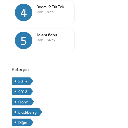
Redmi 9 Tik Tok
4
İndir:
18997
Jalebi Baby
5
İndir:
13495
Kategori
2017
2018
Alarm
BlackBerry
Diğer