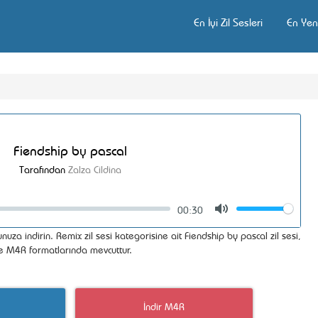
En İyi Zil Sesleri
En Yeni
Fiendship by pascal
Tarafından
Zalza Cildina
00:30
Volume
Mute
unuza indirin. Remix zil sesi kategorisine ait Fiendship by pascal zil sesi,
ve M4R formatlarında mevcuttur.
İndir M4R