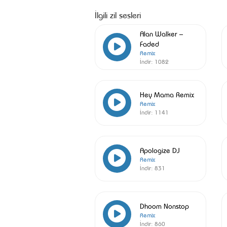
İlgili zil sesleri
Alan Walker –
Faded
Remix
İndir:
1082
Hey Mama Remix
Remix
İndir:
1141
Apologize DJ
Remix
İndir:
831
Dhoom Nonstop
Remix
İndir:
860