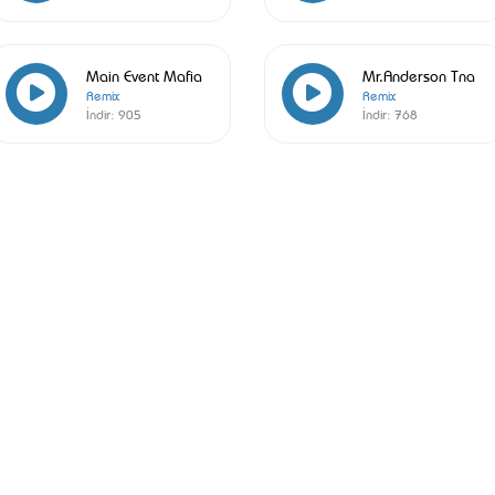
Main Event Mafia
Mr.Anderson Tna
Remix
Remix
İndir:
905
İndir:
768