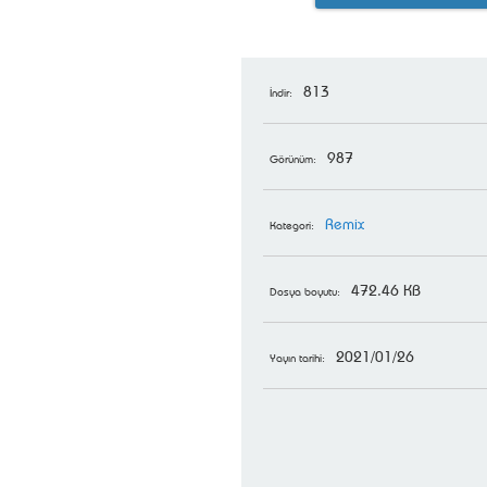
813
İndir:
987
Görünüm:
Remix
Kategori:
472.46 KB
Dosya boyutu:
2021/01/26
Yayın tarihi: