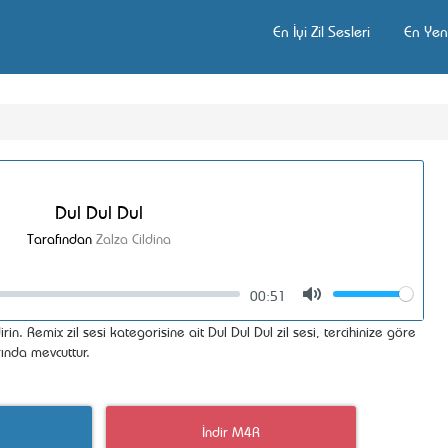
En İyi Zil Sesleri
En Yeni
Dul Dul Dul
Tarafından
Zalza Cildina
00:51
Volume
Mute
irin. Remix zil sesi kategorisine ait Dul Dul Dul zil sesi, tercihinize göre
ında mevcuttur.
İndir M4R