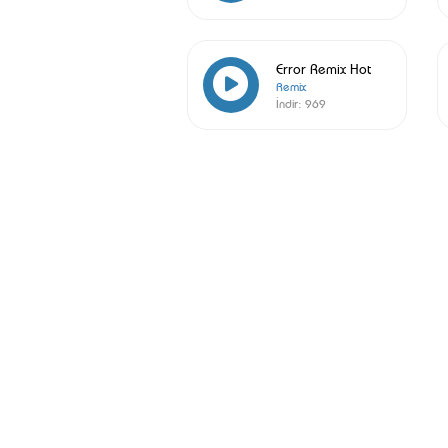
Error Remix Hot
Remix
İndir:
969