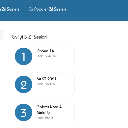
 Zil Sesleri
En Popüler Zil Sesleri
En İyi 5 Zil Sesleri
iPhone 14
1
İndir:
334187
Mi 9T 2021
2
İndir:
36076
Galaxy Note 4
3
Melody
İndir:
28401