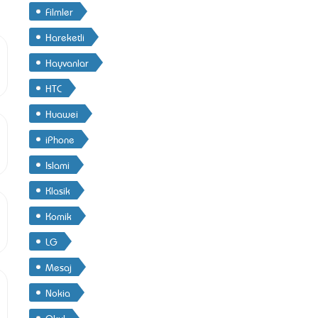
Filmler
Hareketli
Hayvanlar
HTC
Huawei
iPhone
Islami
Klasik
Komik
LG
Mesaj
Nokia
Okul