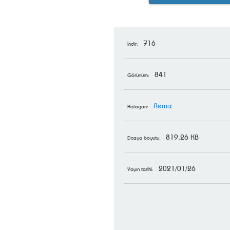
716
İndir:
841
Görünüm:
Remix
Kategori:
819.26 KB
Dosya boyutu:
2021/01/26
Yayın tarihi: