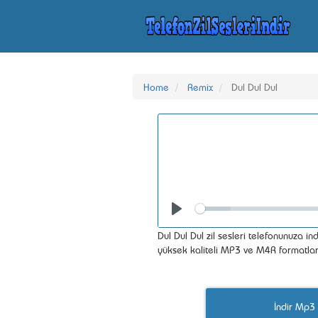
Home
Remix
Dul Dul Dul
Seek
Play
Dul Dul Dul zil sesleri telefonunuza ind
yüksek kaliteli MP3 ve M4R formatlar
İndir Mp3