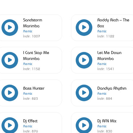
Sandstorm
Roddy Ricch – The
Marimba
Box
Remix
Remix
İndir:
1007
İndir:
1122
I Cant Stop Me
Let Me Down
Marimba
Marimba
Remix
Remix
İndir:
1152
İndir:
1541
Bass Hunter
Dandiya Rhythm
Remix
Remix
İndir:
823
İndir:
884
Dj Effect
Dj RFN Mix
Remix
Remix
İndir:
876
İndir:
830