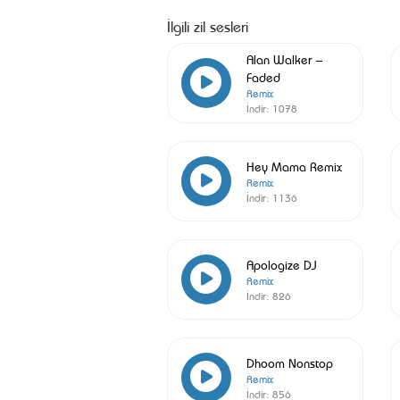
İlgili zil sesleri
Alan Walker –
Faded
Remix
İndir:
1078
Hey Mama Remix
Remix
İndir:
1136
Apologize DJ
Remix
İndir:
826
Dhoom Nonstop
Remix
İndir:
856