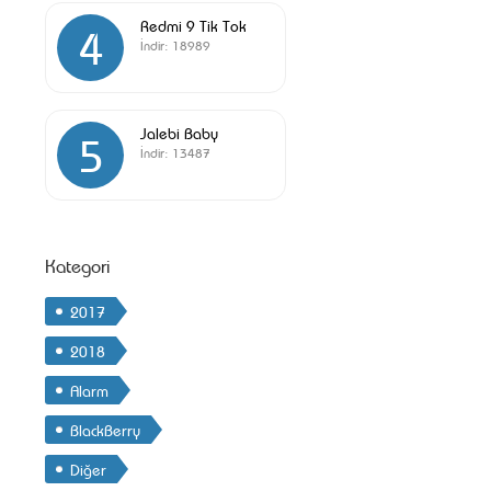
Redmi 9 Tik Tok
4
İndir:
18989
Jalebi Baby
5
İndir:
13487
Kategori
2017
2018
Alarm
BlackBerry
Diğer