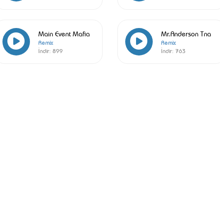
Main Event Mafia
Mr.Anderson Tna
Remix
Remix
İndir:
899
İndir:
763