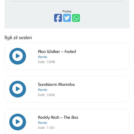
Paylaş
İlgili zil sesleri
Alan Walker – Faded
Remix
İndir:
1078
Sandstorm Marimba
Remix
İndir:
1006
Roddy Ricch – The Box
Remix
İndir:
1121