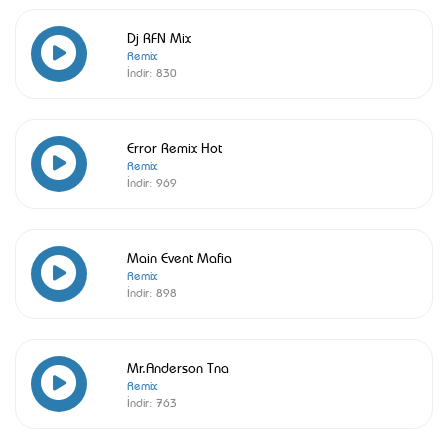
Dj RFN Mix
Remix
İndir:
830
Error Remix Hot
Remix
İndir:
969
Main Event Mafia
Remix
İndir:
898
Mr.Anderson Tna
Remix
İndir:
763