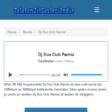
☰
Home
Remix
Dj Dux Club Remix
Dj Dux Club Remix
Tarafından
Zalza Cildina
00:28
Seek
Volume
Play
Mute
(456.72 KB) boyutundaki Dj Dux Club Remix zil sesi indirmeniz için
128kbps ve 320kbps kalitesinde mevcuttur. Sıkıcı gelen arama sesini
şu anda en sevilen Dj Dux Club Remix zil sesleri ile değiştirin.