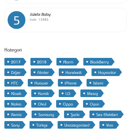
Jalebi Baby
5
İndir:
13485
Kategori
2017
2018
Alarm
BlackBerry
Diğer
Filmler
Hareketli
Hayvanlar
HTC
Huawei
iPhone
Islami
Klasik
Komik
LG
Mesaj
Nokia
Okul
Oppo
Oyun
Remix
Samsung
Şarkı
Ses Efektleri
Sony
Türkçe
Uncategorized
Vivo