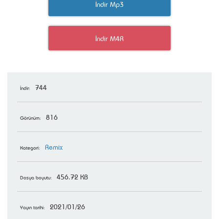
İndir Mp3
İndir M4R
744
İndir:
816
Görünüm:
Remix
Kategori:
456.72 KB
Dosya boyutu:
2021/01/26
Yayın tarihi: