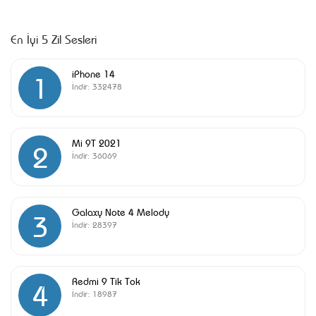
En İyi 5 Zil Sesleri
iPhone 14
1
İndir:
332478
Mi 9T 2021
2
İndir:
36069
Galaxy Note 4 Melody
3
İndir:
28397
Redmi 9 Tik Tok
4
İndir:
18987