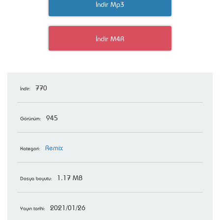
İndir Mp3
İndir M4R
770
İndir:
945
Görünüm:
Remix
Kategori:
1.17 MB
Dosya boyutu:
2021/01/26
Yayın tarihi: