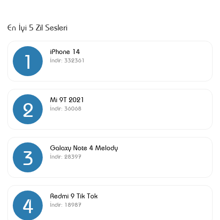
En İyi 5 Zil Sesleri
iPhone 14
1
İndir:
332361
Mi 9T 2021
2
İndir:
36068
Galaxy Note 4 Melody
3
İndir:
28397
Redmi 9 Tik Tok
4
İndir:
18987