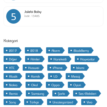
Jalebi Baby
5
İndir:
13485
Kategori
2017
2018
Alarm
BlackBerry
Diğer
Filmler
Hareketli
Hayvanlar
HTC
Huawei
iPhone
Islami
Klasik
Komik
LG
Mesaj
Nokia
Okul
Oppo
Oyun
Remix
Samsung
Şarkı
Ses Efektleri
Sony
Türkçe
Uncategorized
Vivo