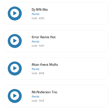
Dj RFN Mix
Remix
İndir:
830
Error Remix Hot
Remix
İndir:
969
Main Event Mafia
Remix
İndir:
898
Mr.Anderson Tna
Remix
İndir:
763