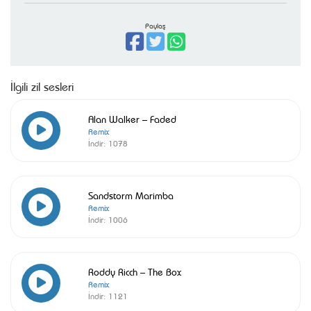
Paylaş
İlgili zil sesleri
Alan Walker – Faded
Remix
İndir:
1078
Sandstorm Marimba
Remix
İndir:
1006
Roddy Ricch – The Box
Remix
İndir:
1121