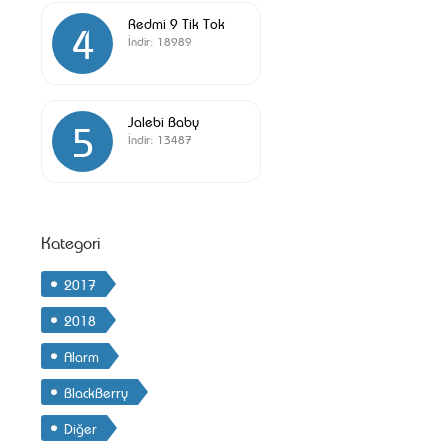
Redmi 9 Tik Tok
4
İndir:
18989
Jalebi Baby
5
İndir:
13487
Kategori
2017
2018
Alarm
BlackBerry
Diğer