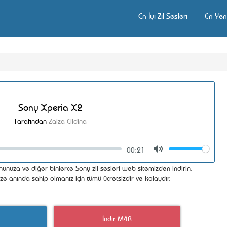
En İyi Zil Sesleri
En Yeni
Sony Xperia X2
Tarafından
Zalza Cildina
00:21
Volume
Mute
unuza ve diğer binlerce Sony zil sesleri web sitemizden indirin.
ize anında sahip olmanız için tümü ücretsizdir ve kolaydır.
İndir M4R