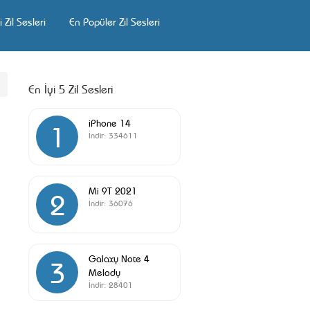
 Zil Sesleri
En Popüler Zil Sesleri
En İyi 5 Zil Sesleri
iPhone 14
1
İndir:
334611
Mi 9T 2021
2
İndir:
36076
Galaxy Note 4
3
Melody
İndir:
28401