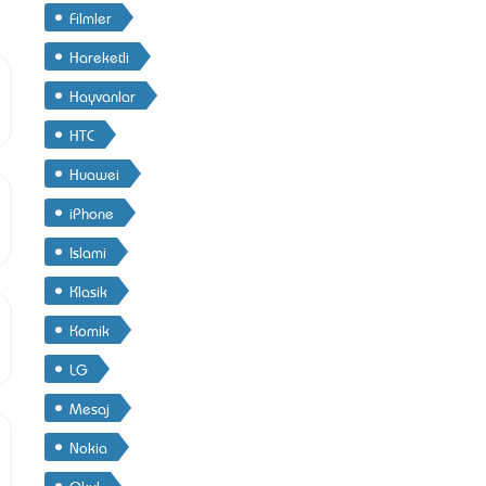
Filmler
Hareketli
Hayvanlar
HTC
Huawei
iPhone
Islami
Klasik
Komik
LG
Mesaj
Nokia
Okul