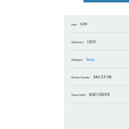
979
İndir:
1259
Görünüm:
Sony
Kategori:
346.57 KB
Dosya boyutu:
2021/02/03
Yayın tarihi: