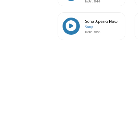
İndir:
844
Sony Xperia New
Sony
İndir:
888