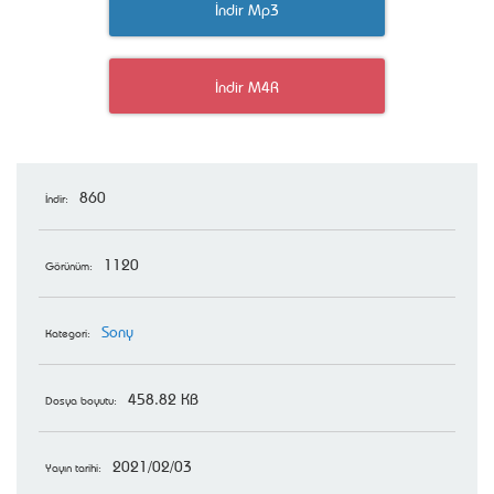
İndir Mp3
İndir M4R
860
İndir:
1120
Görünüm:
Sony
Kategori:
458.82 KB
Dosya boyutu:
2021/02/03
Yayın tarihi: