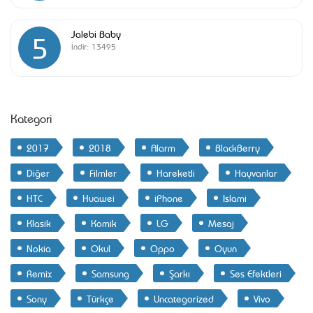
Jalebi Baby
5
İndir:
13495
Kategori
2017
2018
Alarm
BlackBerry
Diğer
Filmler
Hareketli
Hayvanlar
HTC
Huawei
iPhone
Islami
Klasik
Komik
LG
Mesaj
Nokia
Okul
Oppo
Oyun
Remix
Samsung
Şarkı
Ses Efektleri
Sony
Türkçe
Uncategorized
Vivo