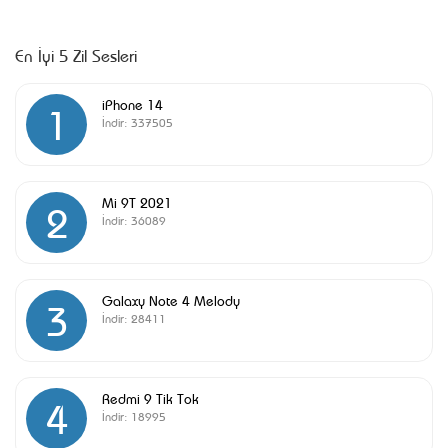
En İyi 5 Zil Sesleri
iPhone 14
1
İndir:
337505
Mi 9T 2021
2
İndir:
36089
Galaxy Note 4 Melody
3
İndir:
28411
Redmi 9 Tik Tok
4
İndir:
18995