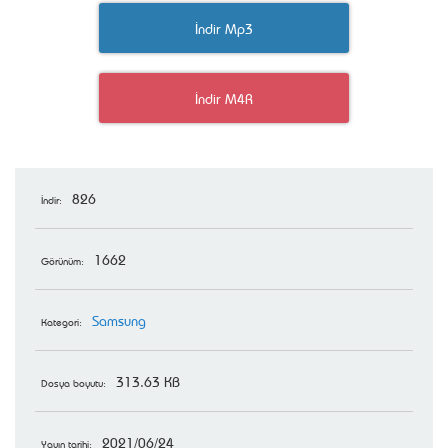
İndir Mp3
İndir M4R
826
İndir:
1662
Görünüm:
Samsung
Kategori:
313.63 KB
Dosya boyutu:
2021/06/24
Yayın tarihi: