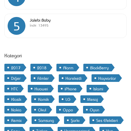
Jalebi Baby
5
İndir:
13495
Kategori
2017
2018
Alarm
BlackBerry
Diğer
Filmler
Hareketli
Hayvanlar
HTC
Huawei
iPhone
Islami
Klasik
Komik
LG
Mesaj
Nokia
Okul
Oppo
Oyun
Remix
Samsung
Şarkı
Ses Efektleri
Sony
Türkçe
Uncategorized
Vivo