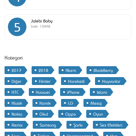
Jalebi Baby
5
İndir:
13492
Kategori
2017
2018
Alarm
BlackBerry
Diğer
Filmler
Hareketli
Hayvanlar
HTC
Huawei
iPhone
Islami
Klasik
Komik
LG
Mesaj
Nokia
Okul
Oppo
Oyun
Remix
Samsung
Şarkı
Ses Efektleri
Sony
Türkçe
Uncategorized
Vivo