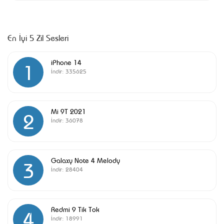
En İyi 5 Zil Sesleri
iPhone 14
1
İndir:
335625
Mi 9T 2021
2
İndir:
36078
Galaxy Note 4 Melody
3
İndir:
28404
Redmi 9 Tik Tok
4
İndir:
18991