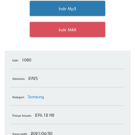
İndir Mp3
İndir M4R
1080
İndir:
2725
Görünüm:
Samsung
Kategori:
276.12 KB
Dosya boyutu:
2021/06/30
Yayın tarihi: