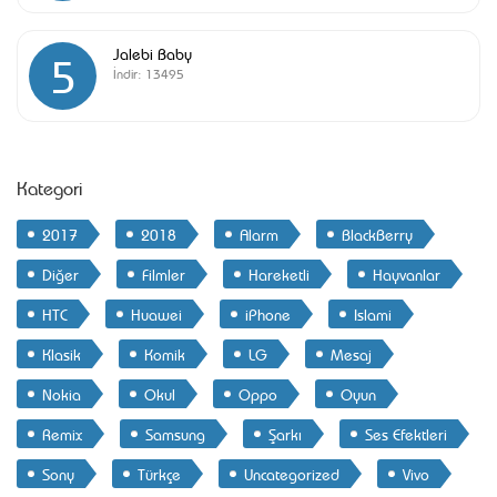
Jalebi Baby
5
İndir:
13495
Kategori
2017
2018
Alarm
BlackBerry
Diğer
Filmler
Hareketli
Hayvanlar
HTC
Huawei
iPhone
Islami
Klasik
Komik
LG
Mesaj
Nokia
Okul
Oppo
Oyun
Remix
Samsung
Şarkı
Ses Efektleri
Sony
Türkçe
Uncategorized
Vivo