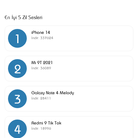
En İyi 5 Zil Sesleri
iPhone 14
1
İndir:
337624
Mi 9T 2021
2
İndir:
36089
Galaxy Note 4 Melody
3
İndir:
28411
Redmi 9 Tik Tok
4
İndir:
18996